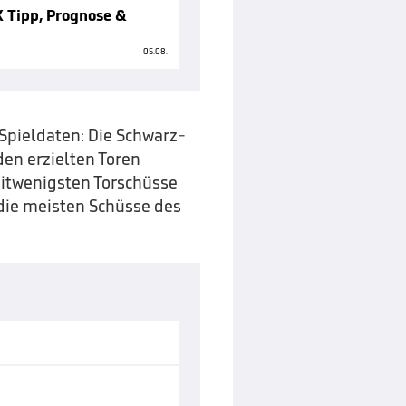
 Tipp, Prognose &
05.08.
Spieldaten: Die Schwarz-
den erzielten Toren
weitwenigsten Torschüsse
die meisten Schüsse des