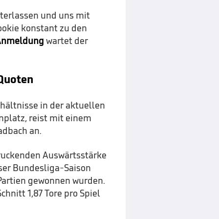
nterlassen und uns mit
okie konstant zu den
Anmeldung
wartet der
 Quoten
rhältnisse in der aktuellen
platz, reist mit einem
ladbach an.
druckenden Auswärtsstärke
eser Bundesliga-Saison
 Partien gewonnen wurden.
hnitt 1,87 Tore pro Spiel