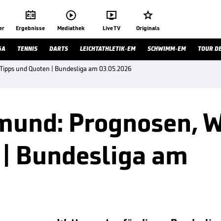




er
Ergebnisse
Mediathek
Live TV
Originals
GA
TENNIS
DARTS
LEICHTATHLETIK-EM
SCHWIMM-EM
TOUR D
Tipps und Quoten | Bundesliga am 03.05.2026
mund: Prognosen, W
 | Bundesliga am