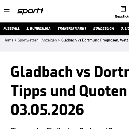


Newstick
FUSSBALL
2. BUNDESLIGA
TRANSFERMARKT
BUNDESLIGA
3. LI
Home
>
Sportwetten
| Anzeigen
>
Gladbach vs Dortmund Prognosen, Wett 
Gladbach vs Dort
Tipps und Quoten
03.05.2026