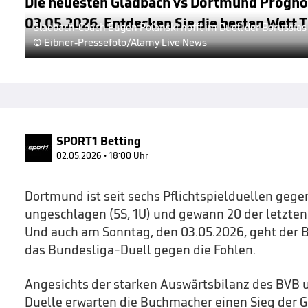
Die neuesten Gladbach vs Dortmund Progno
03.05.2026. Entdecken Sie die besten Wett 
Gladbach-Coach Eugen Polanski hofft im Duell der Borussias 
© Eibner-Pressefoto/Alamy Live News
SPORT1 Betting
02.05.2026 • 18:00 Uhr
Dortmund ist seit sechs Pflichtspielduellen ge
ungeschlagen (5S, 1U) und gewann 20 der letzten
Und auch am Sonntag, den 03.05.2026, geht der BV
das Bundesliga-Duell gegen die Fohlen.
Angesichts der starken Auswärtsbilanz des BVB 
Duelle erwarten die Buchmacher einen Sieg der G