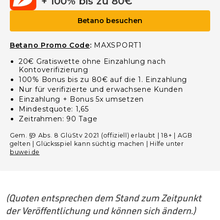
(Quoten entsprechen dem Stand zum Zeitpunkt
der Veröffentlichung und können sich ändern.)