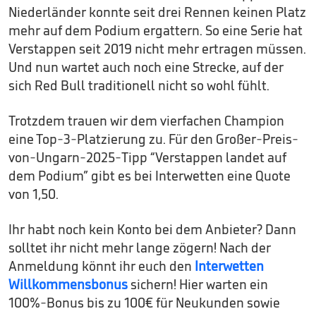
Niederländer konnte seit drei Rennen keinen Platz
mehr auf dem Podium ergattern. So eine Serie hat
Verstappen seit 2019 nicht mehr ertragen müssen.
Und nun wartet auch noch eine Strecke, auf der
sich Red Bull traditionell nicht so wohl fühlt.
Trotzdem trauen wir dem vierfachen Champion
eine Top-3-Platzierung zu. Für den Großer-Preis-
von-Ungarn-2025-Tipp “Verstappen landet auf
dem Podium” gibt es bei Interwetten eine Quote
von 1,50.
Ihr habt noch kein Konto bei dem Anbieter? Dann
solltet ihr nicht mehr lange zögern! Nach der
Anmeldung könnt ihr euch den
Interwetten
Willkommensbonus
sichern! Hier warten ein
100%-Bonus bis zu 100€ für Neukunden sowie