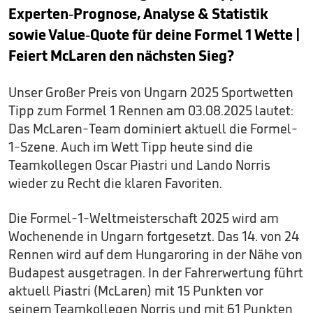
Experten-Prognose, Analyse & Statistik
sowie Value-Quote für deine Formel 1 Wette |
Feiert McLaren den nächsten Sieg?
Unser Großer Preis von Ungarn 2025 Sportwetten
Tipp zum Formel 1 Rennen am 03.08.2025 lautet:
Das McLaren-Team dominiert aktuell die Formel-
1-Szene. Auch im Wett Tipp heute sind die
Teamkollegen Oscar Piastri und Lando Norris
wieder zu Recht die klaren Favoriten.
Die Formel-1-Weltmeisterschaft 2025 wird am
Wochenende in Ungarn fortgesetzt. Das 14. von 24
Rennen wird auf dem Hungaroring in der Nähe von
Budapest ausgetragen. In der Fahrerwertung führt
aktuell Piastri (McLaren) mit 15 Punkten vor
seinem Teamkollegen Norris und mit 61 Punkten