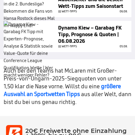
Wett-Tipps zum Saisonstart
WETT-TIPPS
06.08.
Dynamo Kiew – Qarabag FK
Tipp, Prognose & Quoten |
06.08.2026
WETT-TIPPS
05.08.
Auch bei den Teams hat McLaren mit Großer-
Preis-von-Ungarn-2025-Siegquoten von unter
1,50 klar die Nase vorne. Willst du eine
größere
Auswahl an Sportwetten Tipps
aus aller Welt, dann
bist du bei uns genau richtig.