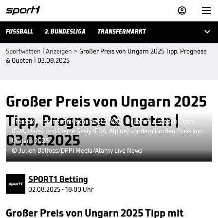



FUSSBALL
2. BUNDESLIGA
TRANSFERMARKT
Sportwetten
| Anzeigen
>
Großer Preis von Ungarn 2025 Tipp, Prognose
& Quoten | 03.08.2025
Großer Preis von Ungarn 2025
Tipp, Prognose & Quoten |
Pressekonferenz mit Oscar Piastri (AUS, McLaren), Esteban Ocon
(FRA, Haas) und Pierre Gasly (FRA, Alpine) vor dem Großen Preis von
03.08.2025
Ungarn 2025
© Julien Delfoss/DPPI Media/Alamy Live News
SPORT1 Betting
02.08.2025 • 18:00 Uhr
Großer Preis von Ungarn 2025 Tipp mit