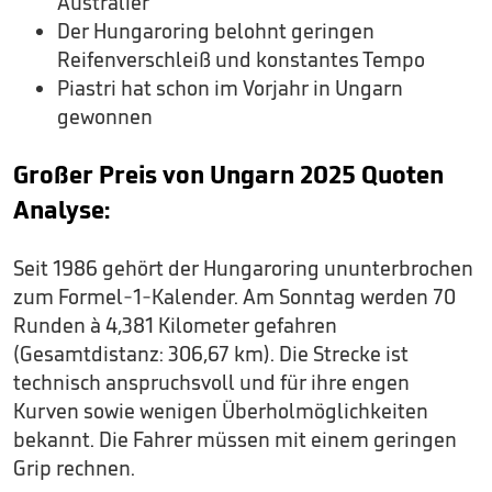
Australier
Der Hungaroring belohnt geringen
Reifenverschleiß und konstantes Tempo
Piastri hat schon im Vorjahr in Ungarn
gewonnen
Großer Preis von Ungarn 2025 Quoten
Analyse:
Seit 1986 gehört der Hungaroring ununterbrochen
zum Formel-1-Kalender. Am Sonntag werden 70
Runden à 4,381 Kilometer gefahren
(Gesamtdistanz: 306,67 km). Die Strecke ist
technisch anspruchsvoll und für ihre engen
Kurven sowie wenigen Überholmöglichkeiten
bekannt. Die Fahrer müssen mit einem geringen
Grip rechnen.