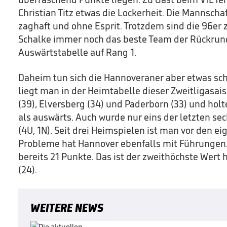
Christian Titz etwas die Lockerheit. Die Mannscha
zaghaft und ohne Esprit. Trotzdem sind die 96e
Schalke immer noch das beste Team der Rückrund
Auswärtstabelle auf Rang 1.
Daheim tun sich die Hannoveraner aber etwas sch
liegt man in der Heimtabelle dieser Zweitligasais
(39), Elversberg (34) und Paderborn (33) und hol
als auswärts. Auch wurde nur eins der letzten s
(4U, 1N). Seit drei Heimspielen ist man vor den ei
Probleme hat Hannover ebenfalls mit Führungen.
bereits 21 Punkte. Das ist der zweithöchste Wer
(24).
WEITERE NEWS