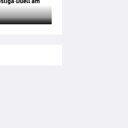
esliga-Duell am