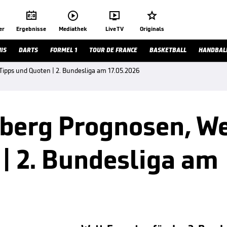




er
Ergebnisse
Mediathek
Live TV
Originals
IS
DARTS
FORMEL 1
TOUR DE FRANCE
BASKETBALL
HANDBAL
ipps und Quoten | 2. Bundesliga am 17.05.2026
berg Prognosen, We
| 2. Bundesliga am