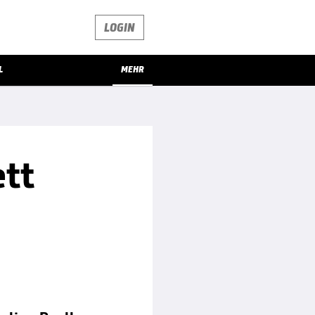
LOGIN
L
MEHR
tt