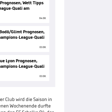
 Prognosen, Wett Tipps
eague-Quali am
04.08.
K Bodö/Glimt Prognosen,
Champions-League-Quali
03.08.
ue Lyon Prognosen,
Champions-League-Quali
03.08.
er Club wird die Saison in
genen Wochenende durfte