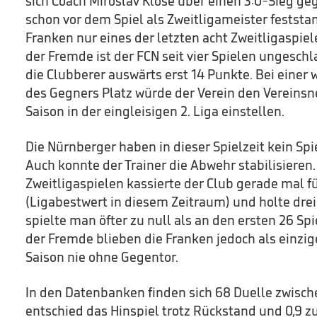
sich Coach Miroslav Klose über einen 3:0-Sieg ge
schon vor dem Spiel als Zweitligameister feststan
Franken nur eines der letzten acht Zweitligaspiele
der Fremde ist der FCN seit vier Spielen ungeschl
die Clubberer auswärts erst 14 Punkte. Bei einer 
des Gegners Platz würde der Verein den Vereinsn
Saison in der eingleisigen 2. Liga einstellen.
Die Nürnberger haben in dieser Spielzeit kein Spi
Auch konnte der Trainer die Abwehr stabilisieren.
Zweitligaspielen kassierte der Club gerade mal 
(Ligabestwert in diesem Zeitraum) und holte dre
spielte man öfter zu null als an den ersten 26 Sp
der Fremde blieben die Franken jedoch als einzig
Saison nie ohne Gegentor.
In den Datenbanken finden sich 68 Duelle zwisch
entschied das Hinspiel trotz Rückstand und 0,9 zu 2