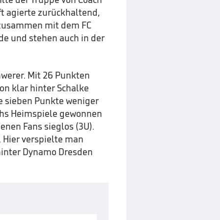
ft agierte zurückhaltend,
r zusammen mit dem FC
e und stehen auch in der
werer. Mit 26 Punkten
on klar hinter Schalke
te sieben Punkte weniger
echs Heimspiele gewonnen
genen Fans sieglos (3U).
 Hier verspielte man
t hinter Dynamo Dresden