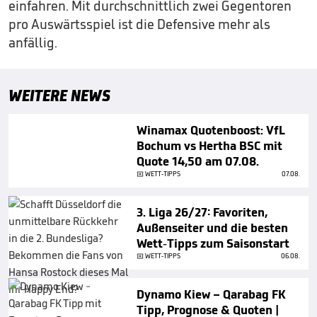
einfahren. Mit durchschnittlich zwei Gegentoren
pro Auswärtsspiel ist die Defensive mehr als
anfällig.
WEITERE NEWS
Winamax Quotenboost: VfL
Bochum vs Hertha BSC mit
Quote 14,50 am 07.08.
WETT-TIPPS
07.08.
3. Liga 26/27: Favoriten,
Außenseiter und die besten
Wett-Tipps zum Saisonstart
WETT-TIPPS
06.08.
Dynamo Kiew – Qarabag FK
Tipp, Prognose & Quoten |