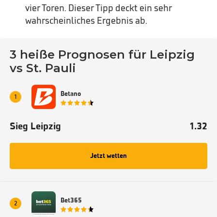
vier Toren. Dieser Tipp deckt ein sehr
wahrscheinliches Ergebnis ab.