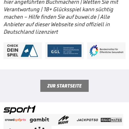
hier angeführten Buchmachern | Wetten Sie mit
Verantwortung | 18+ Glücksspiel kann süchtig
machen – Hilfe finden Sie auf buwei.de | Alle
Anbieter auf dieser Webseite sind offiziell in
Deutschland lizenziert
ZUR STARTSEITE