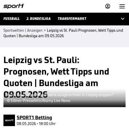



FUSSBALL
2. BUNDESLIGA
TRANSFERMARKT
Sportwetten
| Anzeigen
>
Leipzig vs St. Pauli Prognosen, Wett Tipps und
Quoten | Bundesliga am 09.05.2026
Leipzig vs St. Pauli:
Prognosen, Wett Tipps und
Quoten | Bundesliga am
09.05.2026
Kann Pauli seine Negativserie ausgerechnet in Leipzig stoppen?
© Eibner-Pressefoto/Alamy Live News
SPORT1 Betting
08.05.2026 • 18:00 Uhr