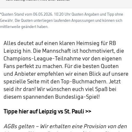
Alles deutet auf einen klaren Heimsieg für RB
Leipzig hin. Die Mannschaft ist hochmotiviert, die
Champions-League-Teilnahme vor den eigenen
Fans perfekt zu machen. Für die besten Quoten
und Anbieter empfehlen wir einen Blick auf unsere
spezielle Seite mit den Top-Buchmachern. Jetzt
seid ihr dran! Wir wünschen euch viel Spaß bei
diesem spannenden Bundesliga-Spiel!
Tippe hier auf Leipzig vs St. Pauli >>
AGBs gelten – Wir erhalten eine Provision von den