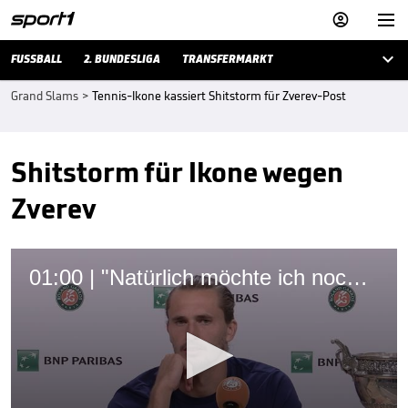



FUSSBALL
2. BUNDESLIGA
TRANSFERMARKT
Grand Slams
>
Tennis-Ikone kassiert Shitstorm für Zverev-Post
Shitstorm für Ikone wegen
Zverev
01:00 | "Natürlich möchte ich noch ein paar davon gewinnen"