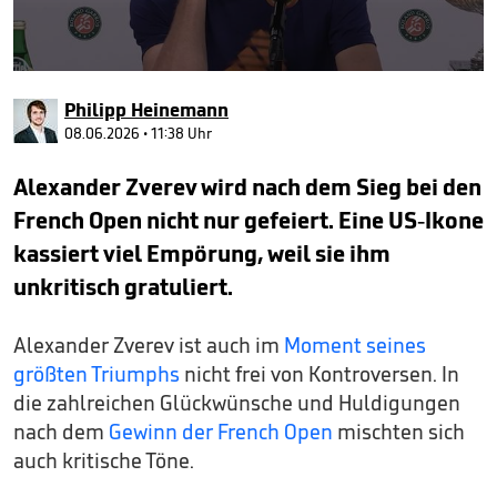
0
seconds
Philipp Heinemann
of
1
08.06.2026 • 11:38 Uhr
minute,
0
Alexander Zverev wird nach dem Sieg bei den
French Open nicht nur gefeiert. Eine US-Ikone
kassiert viel Empörung, weil sie ihm
unkritisch gratuliert.
Alexander Zverev ist auch im
Moment seines
größten Triumphs
nicht frei von Kontroversen. In
die zahlreichen Glückwünsche und Huldigungen
nach dem
Gewinn der French Open
mischten sich
auch kritische Töne.