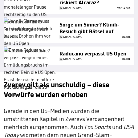
riskiert Alcaraz?
GRAND SLAMS
vor 14 Std.
Sorge um Sinner? Klinik-
Besuch gibt Rätsel auf
GRAND SLAMS
04.08.
Raducanu verpasst US Open
GRAND SLAMS
04.08.
Zverev gilt als unschuldig – diese
Vorwürfe wurden erhoben
Gerade in den US-Medien wurden die
umstrittenen Kapitel in Zverevs Vergangenheit
mehrfach aufgenommen. Auch
Fox Sports
und
USA
Today
widmeten dem neuen Grand-Slam-