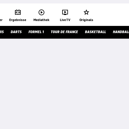




er
Ergebnisse
Mediathek
Live TV
Originals
IS
DARTS
FORMEL 1
TOUR DE FRANCE
BASKETBALL
HANDBAL