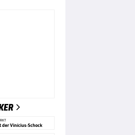
KER

RKT
t der Vinícius-Schock