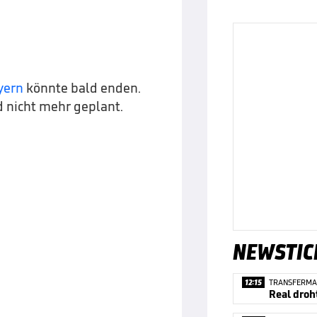
yern
könnte bald enden.
d nicht mehr geplant.
NEWSTIC
12:15
TRANSFERMA
Real droh