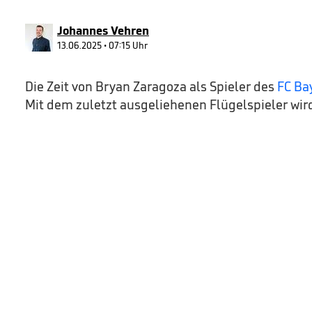
50
seconds
Volume
90%
Johannes Vehren
13.06.2025 • 07:15 Uhr
Die Zeit von Bryan Zaragoza als Spieler des
FC Ba
Mit dem zuletzt ausgeliehenen Flügelspieler wir