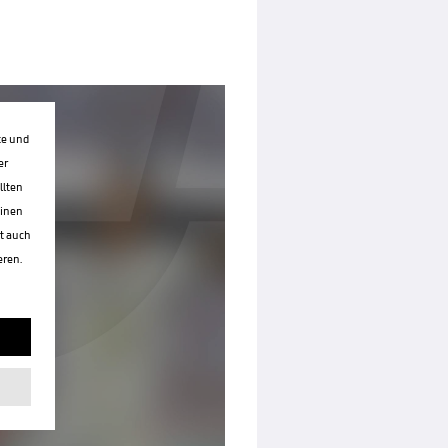
te und
er
llten
einen
st auch
eren.