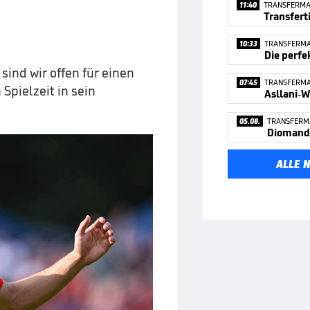
11:40
TRANSFERM
10:33
TRANSFERM
Die perfe
a sind wir offen für einen
07:45
TRANSFERM
Spielzeit in sein
05.08.
TRANSFERM
ALLE 