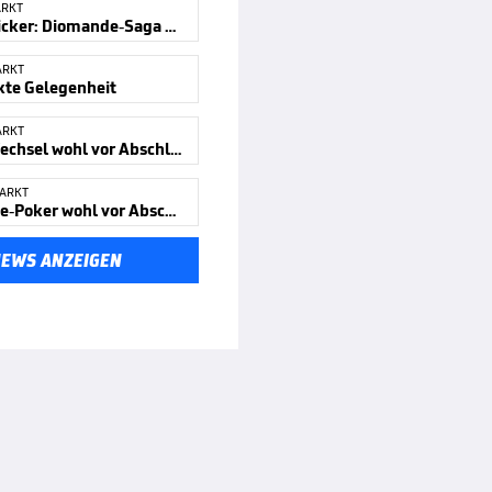
ARKT
Transferticker: Diomande-Saga beendet?
ARKT
kte Gelegenheit
ARKT
Asllani-Wechsel wohl vor Abschluss
ARKT
Diomande-Poker wohl vor Abschluss
NEWS ANZEIGEN