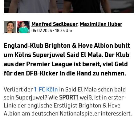
0
seconds
Manfred Sedlbauer
,
Maximilian Huber
of
37
04.02.2026 • 18:35 Uhr
seconds
England-Klub Brighton & Hove Albion buhlt
um Kölns Superjuwel Said El Mala. Der Klub
aus der Premier League ist bereit, viel Geld
für den DFB-Kicker in die Hand zu nehmen.
Verliert der
1. FC Köln
in Said El Mala schon bald
sein Superjuwel? Wie
SPORT1
weiß, ist in erster
Linie der englische Erstligist Brighton & Hove
Albion am deutschen Nationalspieler interessiert.