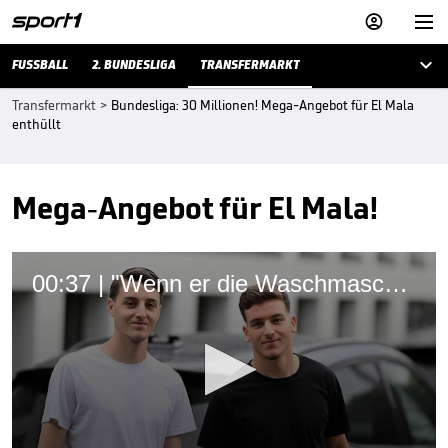



FUSSBALL
2. BUNDESLIGA
TRANSFERMARKT
Transfermarkt
>
Bundesliga: 30 Millionen! Mega-Angebot für El Mala
enthüllt
Mega-Angebot für El Mala!
00:37 | "Wenn er die Waschmaschine einräumt, räum' ich sie aus"