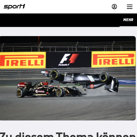


MEHR