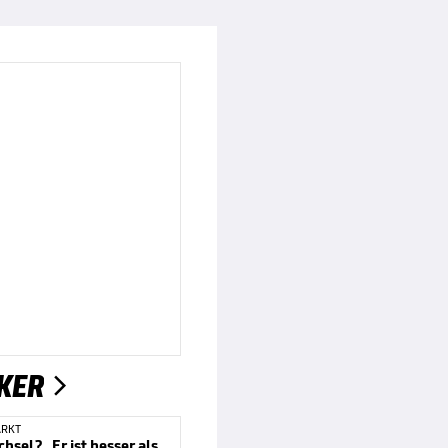
KER

ARKT
Salah-Wechsel? „Er ist besser als das“