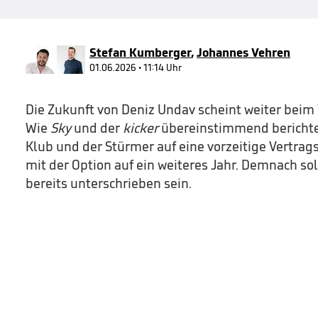
1
minute,
35
seconds
Volume
90%
Stefan Kumberger
,
Johannes Vehren
01.06.2026 • 11:14 Uhr
Die Zukunft von Deniz Undav scheint weiter beim 
Wie
Sky
und der
kicker
übereinstimmend berichtet
Klub und der Stürmer auf eine vorzeitige Vertra
mit der Option auf ein weiteres Jahr. Demnach so
bereits unterschrieben sein.