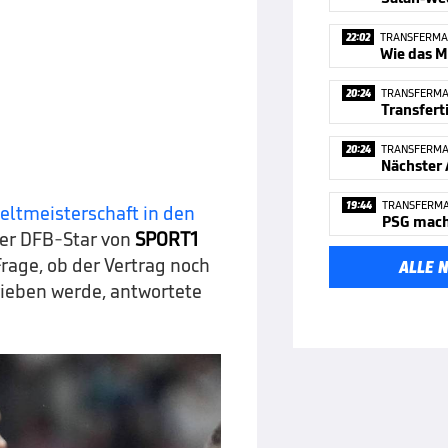
22:02
TRANSFERMA
Wie das M
20:24
TRANSFERM
20:24
TRANSFERM
Nächster
19:44
TRANSFERM
Weltmeisterschaft in den
PSG macht
er DFB-Star von
SPORT1
rage, ob der Vertrag noch
ALLE 
rieben werde, antwortete