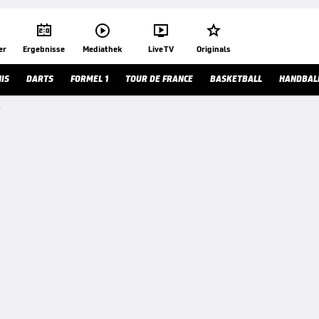




er
Ergebnisse
Mediathek
Live TV
Originals
IS
DARTS
FORMEL 1
TOUR DE FRANCE
BASKETBALL
HANDBAL
e