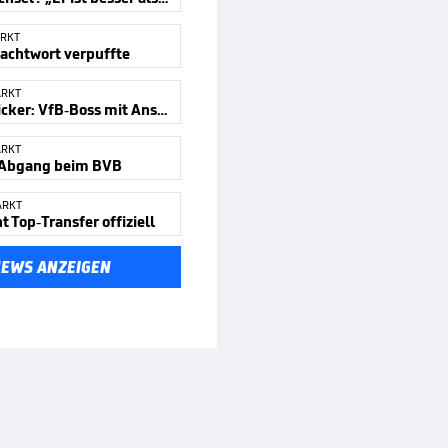
RKT
achtwort verpuffte
ARKT
Transferticker: VfB-Boss mit Ansage
ARKT
 Abgang beim BVB
ARKT
 Top-Transfer offiziell
NEWS ANZEIGEN