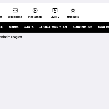




er
Ergebnisse
Mediathek
Live TV
Originals
GA
TENNIS
DARTS
LEICHTATHLETIK-EM
SCHWIMM-EM
TOUR D
fenheim reagiert