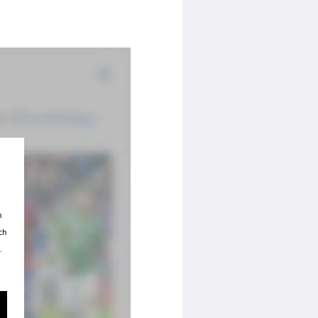
n
ch
.