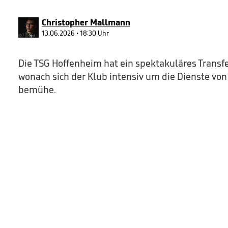
32
seconds
Volume
90%
Christopher Mallmann
13.06.2026 • 18:30 Uhr
Die TSG Hoffenheim hat ein spektakuläres Transf
wonach sich der Klub intensiv um die Dienste vo
bemühe.