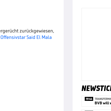
ergerücht zurückgewiesen,
n
Offensivstar Said El Mala
NEWSTIC
19:44
TRANSFERM
BVB will 