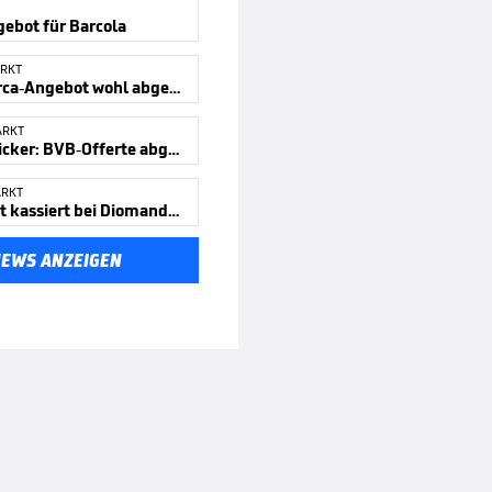
ebot für Barcola
RKT
Erstes Barca-Angebot wohl abgelehnt
ARKT
Transferticker: BVB-Offerte abgelehnt?
ARKT
Zweitligist kassiert bei Diomande ab
NEWS ANZEIGEN