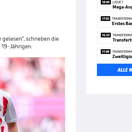
18:05
LIGUE 1
Mega-Ang
17:02
TRANSFERMA
14:35
TRANSFERM
e gelesen“, schrieben die
 19-Jährigen.
11:06
TRANSFERM
ALLE 