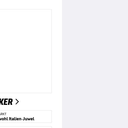
KER

ARKT
wohl Italien-Juwel