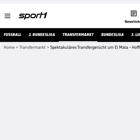


Newstick
FUSSBALL
2. BUNDESLIGA
TRANSFERMARKT
BUNDESLIGA
3. LI
Home
>
Transfermarkt
>
Spektakuläres Transfergerücht um El Mala - Hof