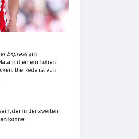
er Express
am
Mala mit einem hohen
ken. Die Rede ist von
.
ein, der in der zweiten
den könne.