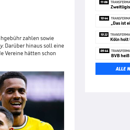
11:06
TRANSFERM
10:44
TRANSFERM
„Das ist 
10:22
TRANSFERMA
eihgebühr zahlen sowie
Köln holt
y
. Darüber hinaus soll eine
09:44
TRANSFERM
de Vereine hätten schon
BVB heiß
ALLE 