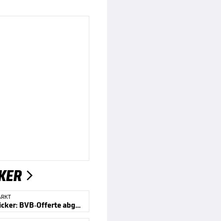
KER

ARKT
Transferticker: BVB-Offerte abgelehnt?