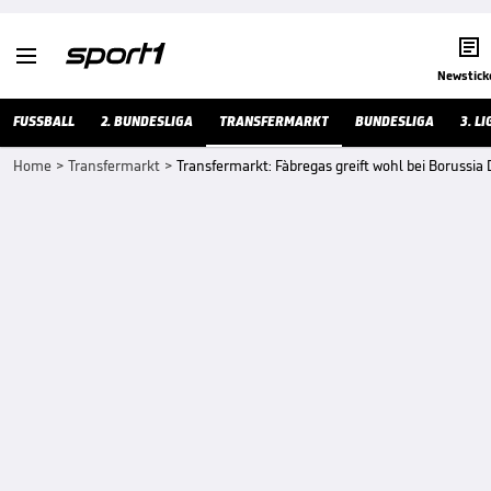


Newstick
FUSSBALL
2. BUNDESLIGA
TRANSFERMARKT
BUNDESLIGA
3. LI
Home
>
Transfermarkt
>
Transfermarkt: Fàbregas greift wohl bei Borussi