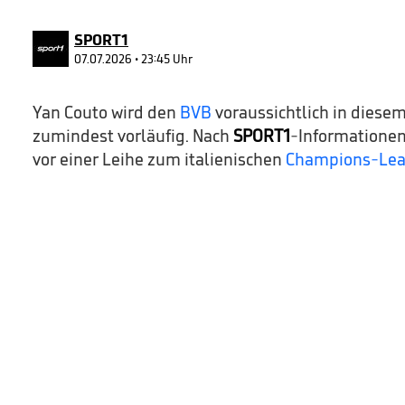
1
second
Volume
90%
SPORT1
07.07.2026 • 23:45 Uhr
Yan Couto wird den
BVB
voraussichtlich in diese
zumindest vorläufig. Nach
SPORT1
-Informationen 
vor einer Leihe zum italienischen
Champions-Le