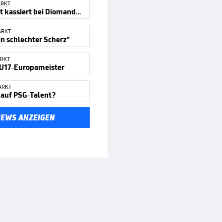
ARKT
Zweitligist kassiert bei Diomande ab
ARKT
ein schlechter Scherz“
RKT
 U17-Europameister
ARKT
 auf PSG-Talent?
NEWS ANZEIGEN