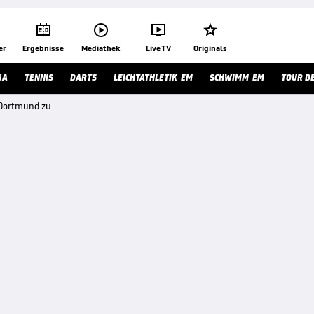




er
Ergebnisse
Mediathek
Live TV
Originals
GA
TENNIS
DARTS
LEICHTATHLETIK-EM
SCHWIMM-EM
TOUR D
a Dortmund zu