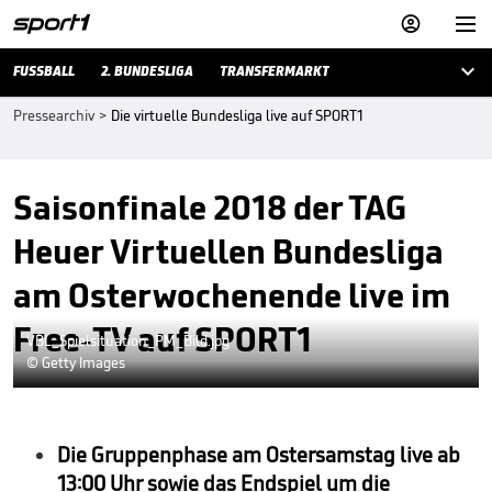



FUSSBALL
2. BUNDESLIGA
TRANSFERMARKT
Pressearchiv
>
Die virtuelle Bundesliga live auf SPORT1
Saisonfinale 2018 der TAG
Heuer Virtuellen Bundesliga
am Osterwochenende live im
Free-TV auf SPORT1
VBL_Spielsituation_PM_Bild.jpg
© Getty Images
Die Gruppenphase am Ostersamstag live ab
13:00 Uhr sowie das Endspiel um die