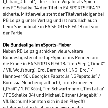
(„Cihan_Official“), der sich im Vorjahr als Spieler
des FC Schalke 04 den Titel in EA SPORTS FIFA 17
sicherte. Mittlerweile steht der Titelverteidiger bei
RB Leipzig unter Vertrag und ist natürlich auch
beim Saisonfinale in EA SPORTS FIFA 18 mit von
der Partie.
Die Bundesliga im eSports-Fieber
Neben RB Leipzig schicken viele weitere
Bundesligisten ihre Top-Spieler ins Rennen um
die Krone in EA SPORTS FIFA 18: Timo Siep („TimoX“
/ VfL Wolfsburg), Erol Bernhardt („NG_Erol“ /
Hannover 96), Georgios Papatolis („GPapatolis“ /
Borussia Mönchengladbach), Timo Gruneisen
(„Praii“ / 1. FC Köln), Tim Schwartmann („Tim Latka“
/ FC Schalke 04) und Michael Bittner („Megabit“ /
VfL Bochum) konnten sich in den Playoffs
erfolgreich durchsetzen und werden ihre