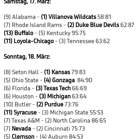
Samstag, 17. März:
(9) Alabama -
(1) Villanova Wildcats
58:81
(7) Rhode Island Rams -
(2) Duke Blue Devils
62:87
(13) Buffalo
- (5) Kentucky 95:75
(11) Loyola-Chicago
- (3) Tennessee 63:62
Sonntag, 18. März:
(8) Seton Hall -
(1) Kansas
79:83
(5) Ohio State -
(4) Gonzaga
84:90
(6) Florida -
(3) Texas Tech
66:69
(6) Houston -
(3) Michigan
63:64
(10) Butler -
(2) Purdue
73:76
(11) Syracuse
- (3) Michigan State 55:53
(7) Texas A&M - (2) North Carolina 86:65
(7)
Nevada
- (2) Cincinnati 75:73
(5)
Clemson
- (4) Auburn 84:53