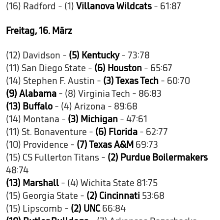
(16) Radford - (1)
Villanova Wildcats
- 61:87
Freitag, 16. März
(12) Davidson -
(5) Kentucky
- 73:78
(11) San Diego State -
(6) Houston
- 65:67
(14) Stephen F. Austin -
(3) Texas Tech
- 60:70
(9) Alabama
- (8) Virginia Tech - 86:83
(13) Buffalo
- (4) Arizona - 89:68
(14) Montana -
(3) Michigan
- 47:61
(11) St. Bonaventure -
(6) Florida
- 62:77
(10) Providence -
(7) Texas A&M
69:73
(15) CS Fullerton Titans -
(2) Purdue Boilermakers
48:74
(13) Marshall
- (4) Wichita State 81:75
(15) Georgia State -
(2) Cincinnati
53:68
(15) Lipscomb -
(2) UNC
66:84