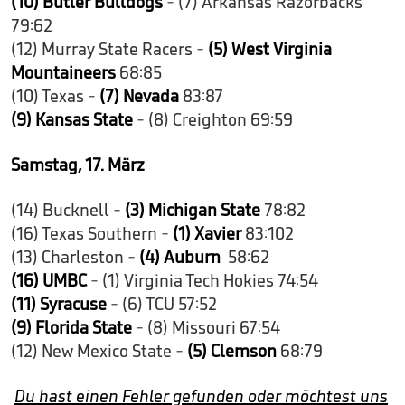
(10) Butler Bulldogs
- (7) Arkansas Razorbacks
79:62
(12) Murray State Racers -
(5) West Virginia
Mountaineers
68:85
(10) Texas -
(7) Nevada
83:87
(9) Kansas State
- (8) Creighton 69:59
Samstag, 17. März
(14) Bucknell -
(3) Michigan State
78:82
(16) Texas Southern -
(1) Xavier
83:102
(13) Charleston -
(4) Auburn
58:62
(16) UMBC
- (1) Virginia Tech Hokies 74:54
(11) Syracuse
- (6) TCU 57:52
(9) Florida State
- (8) Missouri 67:54
(12) New Mexico State -
(5) Clemson
68:79
Du hast einen Fehler gefunden oder möchtest uns