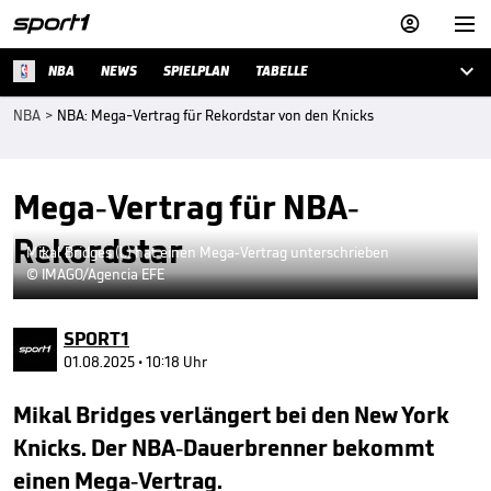



NBA
NEWS
SPIELPLAN
TABELLE
NBA
>
NBA: Mega-Vertrag für Rekordstar von den Knicks
Mega-Vertrag für NBA-
Rekordstar
Mikal Bridges (l.) hat einen Mega-Vertrag unterschrieben
© IMAGO/Agencia EFE
SPORT1
01.08.2025 • 10:18 Uhr
Mikal Bridges verlängert bei den New York
Knicks. Der NBA-Dauerbrenner bekommt
einen Mega-Vertrag.