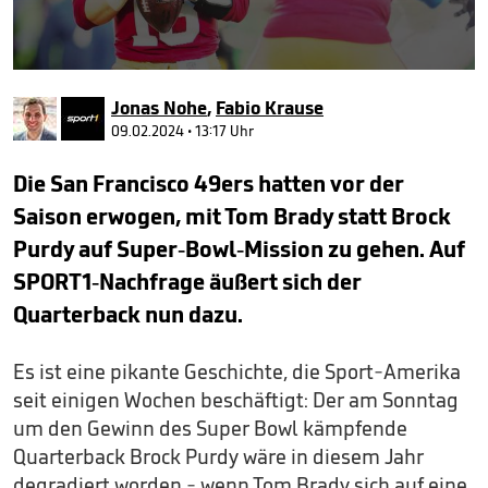
0
seconds
Jonas Nohe
,
Fabio Krause
of
2
09.02.2024 • 13:17 Uhr
minutes,
52
Die San Francisco 49ers hatten vor der
seconds
Saison erwogen, mit Tom Brady statt Brock
Purdy auf Super-Bowl-Mission zu gehen. Auf
SPORT1-Nachfrage äußert sich der
Quarterback nun dazu.
Es ist eine pikante Geschichte, die Sport-Amerika
seit einigen Wochen beschäftigt: Der am Sonntag
um den Gewinn des Super Bowl kämpfende
Quarterback Brock Purdy wäre in diesem Jahr
degradiert worden - wenn Tom Brady sich auf eine