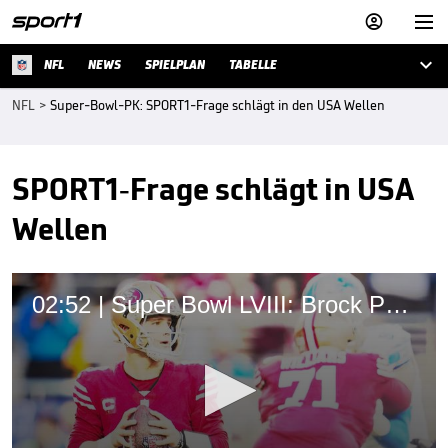



NFL
NEWS
SPIELPLAN
TABELLE
NFL
>
Super-Bowl-PK: SPORT1-Frage schlägt in den USA Wellen
SPORT1-Frage schlägt in USA
Wellen
02:52 | Super Bowl LVIII: Brock Purdy als "Mr. Relevant"