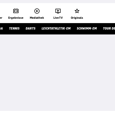




er
Ergebnisse
Mediathek
Live TV
Originals
GA
TENNIS
DARTS
LEICHTATHLETIK-EM
SCHWIMM-EM
TOUR D