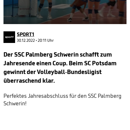
0
seconds
SPORT1
of
2
30.12.2022 • 20:11 Uhr
minutes,
22
Der SSC Palmberg Schwerin schafft zum
seconds
Jahresende einen Coup. Beim SC Potsdam
gewinnt der Volleyball-Bundesligist
überraschend klar.
Perfektes Jahresabschluss für den SSC Palmberg
Schwerin!