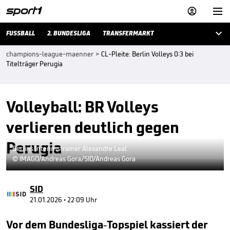



FUSSBALL
2. BUNDESLIGA
TRANSFERMARKT
champions-league-maenner
>
CL-Pleite: Berlin Volleys 0:3 bei
Titelträger Perugia
Volleyball: BR Volleys
verlieren deutlich gegen
Perugia
Berlins Interimstrainer Alexandre Leal
© IMAGO/Andreas Gora/SID/Andreas Gora
SID
21.01.2026 • 22:09 Uhr
Vor dem Bundesliga-Topspiel kassiert der