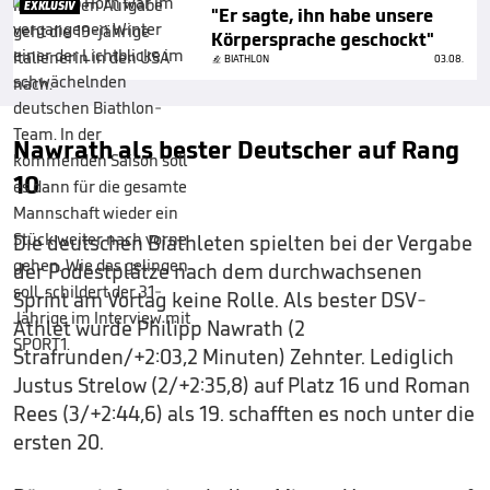
EXKLUSIV
"Er sagte, ihn habe unsere
Körpersprache geschockt"
BIATHLON
03.08.
Nawrath als bester Deutscher auf Rang
10
Die deutschen Biathleten spielten bei der Vergabe
der Podestplätze nach dem durchwachsenen
Sprint am Vortag keine Rolle. Als bester DSV-
Athlet wurde Philipp Nawrath (2
Strafrunden/+2:03,2 Minuten) Zehnter. Lediglich
Justus Strelow (2/+2:35,8) auf Platz 16 und Roman
Rees (3/+2:44,6) als 19. schafften es noch unter die
ersten 20.