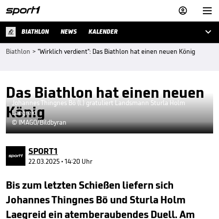



BIATHLON
NEWS
KALENDER
Biathlon
>
"Wirklich verdient": Das Biathlon hat einen neuen König
Das Biathlon hat einen neuen
Johannes Thingnes Bö (l.) gratuliert Landsmann Sturla Holm
König
Laegreid
© IMAGO/Bildbyran
SPORT1
22.03.2025 • 14:20 Uhr
Bis zum letzten Schießen liefern sich
Johannes Thingnes Bö und Sturla Holm
Laegreid ein atemberaubendes Duell. Am