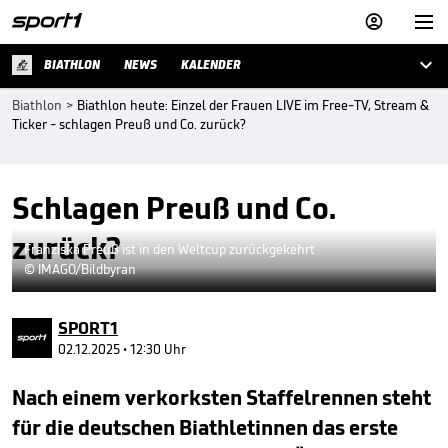



BIATHLON
NEWS
KALENDER
Biathlon
>
Biathlon heute: Einzel der Frauen LIVE im Free-TV, Stream &
Ticker - schlagen Preuß und Co. zurück?
Schlagen Preuß und Co.
zurück?
Franziska Preuß ist in den Weltcup zurückgekehrt
© IMAGO/Bildbyran
SPORT1
02.12.2025 • 12:30 Uhr
Nach einem verkorksten Staffelrennen steht
für die deutschen Biathletinnen das erste