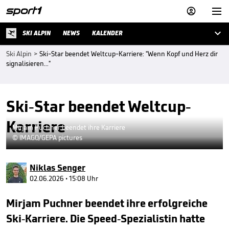



SKI ALPIN
NEWS
KALENDER
Ski Alpin
>
Ski-Star beendet Weltcup-Karriere: "Wenn Kopf und Herz dir
signalisieren..."
Ski-Star beendet Weltcup-
Karriere
Mirjam Puchner beendet ihre Karriere
© IMAGO/GEPA pictures
Niklas Senger
02.06.2026 • 15:08 Uhr
Mirjam Puchner beendet ihre erfolgreiche
Ski-Karriere. Die Speed-Spezialistin hatte