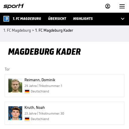



1. FC MAGDEBURG
ÜBERSICHT
HIGHLIGHTS
1. FC Magdeburg
>
1. FC Magdeburg Kader
MAGDEBURG KADER
Tor
Reimann, Dominik
29 Jahre | Trikotnummer: 1
Deutschland
Kruth, Noah
23 Jahre | Trikotnummer: 30
Deutschland