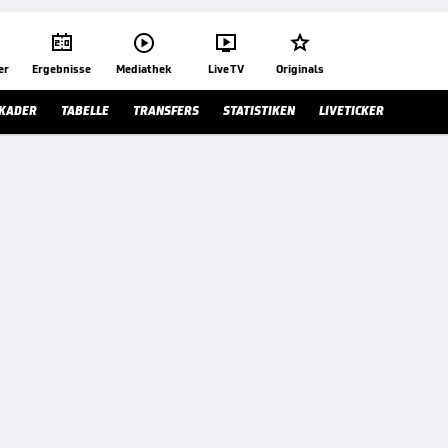




er
Ergebnisse
Mediathek
Live TV
Originals
KADER
TABELLE
TRANSFERS
STATISTIKEN
LIVETICKER