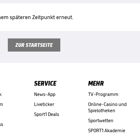
inem späteren Zeitpunkt erneut.
ZUR STARTSEITE
SERVICE
MEHR
k
News-App
TV-Programm
am
Liveticker
Online-Casino und
Spielotheken
Sport1 Deals
Sportwetten
ss
SPORT1 Akademie