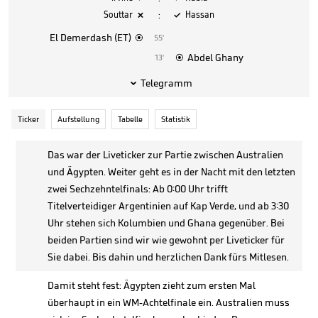
:
Souttar
Hassan


El Demerdash
(ET)
55'

Abdel Ghany
13'

Telegramm

Ticker
Aufstellung
Tabelle
Statistik
Das war der Liveticker zur Partie zwischen Australien
und Ägypten. Weiter geht es in der Nacht mit den letzten
zwei Sechzehntelfinals: Ab 0:00 Uhr trifft
Titelverteidiger Argentinien auf Kap Verde, und ab 3:30
Uhr stehen sich Kolumbien und Ghana gegenüber. Bei
beiden Partien sind wir wie gewohnt per Liveticker für
Sie dabei. Bis dahin und herzlichen Dank fürs Mitlesen.
Damit steht fest: Ägypten zieht zum ersten Mal
überhaupt in ein WM-Achtelfinale ein. Australien muss