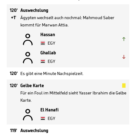
120'
Auswechslung
+1'
Ägypten wechselt auch nochmal: Mahmoud Saber
kommt für Marwan Attia.

Hassan

EGY

Ghallab

EGY
120'
Es gibt eine Minute Nachspielzeit.

120'
Gelbe Karte
Für ein Foul im Mittelfeld sieht Yasser Ibrahim die Gelbe
Karte.

El Hanafi
EGY
119'
Auswechslung