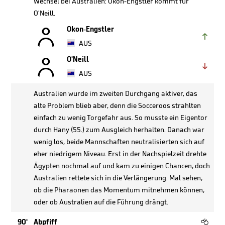
Wechsel bei Australien: Okon-Engstler kommt für
O'Neill.

Okon-Engstler

AUS

O'Neill

AUS
Australien wurde im zweiten Durchgang aktiver, das
alte Problem blieb aber, denn die Socceroos strahlten
einfach zu wenig Torgefahr aus. So musste ein Eigentor
durch Hany (55.) zum Ausgleich herhalten. Danach war
wenig los, beide Mannschaften neutralisierten sich auf
eher niedrigem Niveau. Erst in der Nachspielzeit drehte
Ägypten nochmal auf und kam zu einigen Chancen, doch
Australien rettete sich in die Verlängerung. Mal sehen,
ob die Pharaonen das Momentum mitnehmen können,
oder ob Australien auf die Führung drängt.

90'
Abpfiff