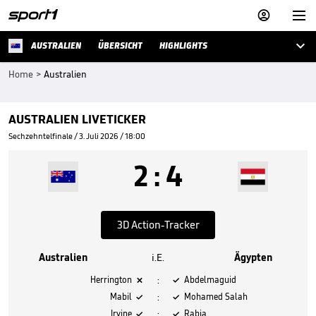



AUSTRALIEN
ÜBERSICHT
HIGHLIGHTS
Home
>
Australien
AUSTRALIEN LIVETICKER
Sechzehntelfinale / 3. Juli 2026 / 18:00
2
:
4
3D Action-Tracker
Australien
i.E.
Ägypten
:
Herrington
Abdelmaguid


:
Mabil
Mohamed Salah


:
Irvine
Rabia

