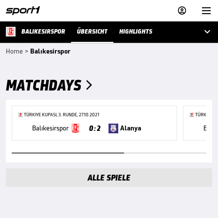



BALIKESIRSPOR
ÜBERSICHT
HIGHLIGHTS
Home
>
Balıkesirspor
MATCHDAYS

TÜRKIYE KUPASI, 3. RUNDE, 27.10.2021
TÜRKIYE KU
0 : 2
Balıkesirspor
Alanya
Balık
ALLE SPIELE