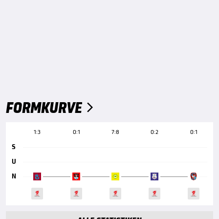
FORMKURVE

1:3
0:1
7:8
0:2
0:1
S
U
N