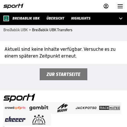



BREIÐABLIK UBK
ÜBERSICHT
HIGHLIGHTS
Breiðablik UBK
>
Breiðablik UBK Transfers
Aktuell sind keine Inhalte verfügbar. Versuche es zu
einem späteren Zeitpunkt erneut.
ZUR STARTSEITE