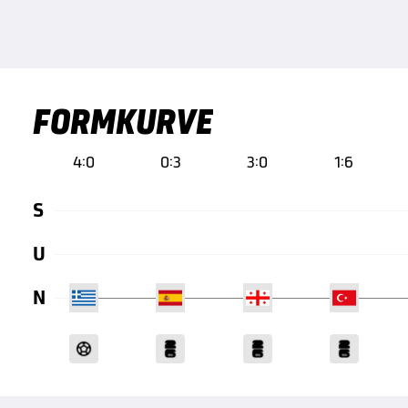
FORMKURVE
4:0
0:3
3:0
1:6
S
U
N