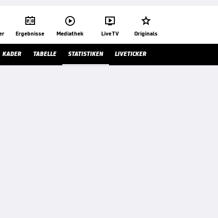




er
Ergebnisse
Mediathek
Live TV
Originals
KADER
TABELLE
STATISTIKEN
LIVETICKER