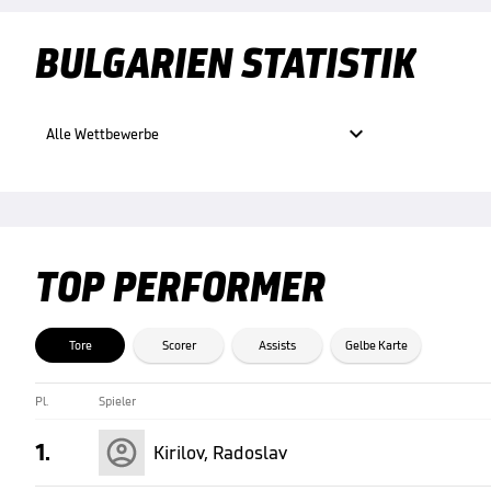
BULGARIEN STATISTIK

Alle Wettbewerbe
TOP PERFORMER
Tore
Scorer
Assists
Gelbe Karte
Pl.
Spieler
1.
Kirilov, Radoslav