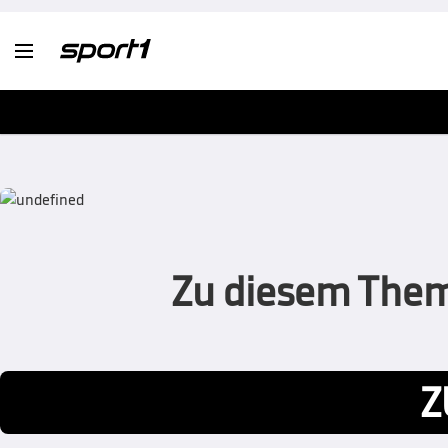

Zu diesem Thema
Z