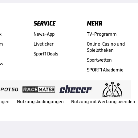
SERVICE
MEHR
k
News-App
TV-Programm
am
Liveticker
Online-Casino und
Spielotheken
Sport1 Deals
Sportwetten
ss
SPORT1 Akademie
ungen
Nutzungsbedingungen
Nutzung mit Werbung beenden