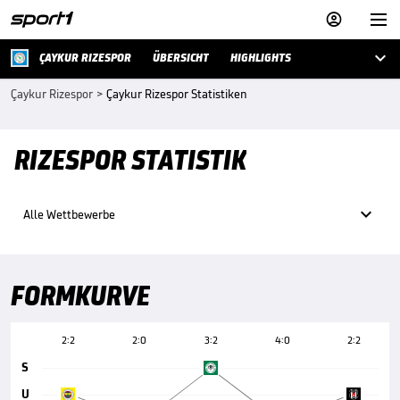



ÇAYKUR RIZESPOR
ÜBERSICHT
HIGHLIGHTS
Çaykur Rizespor
>
Çaykur Rizespor Statistiken
RIZESPOR STATISTIK

Alle Wettbewerbe
FORMKURVE
2:2
2:0
3:2
4:0
2:2
S
U