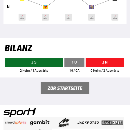
N
BILANZ
3 S
1 U
2 N
2 Heim / 1 Auswärts
1H / 0A
0 Heim / 2 Auswärts
ZUR STARTSEITE