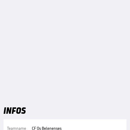
INFOS
Teamname
CF Os Belenenses