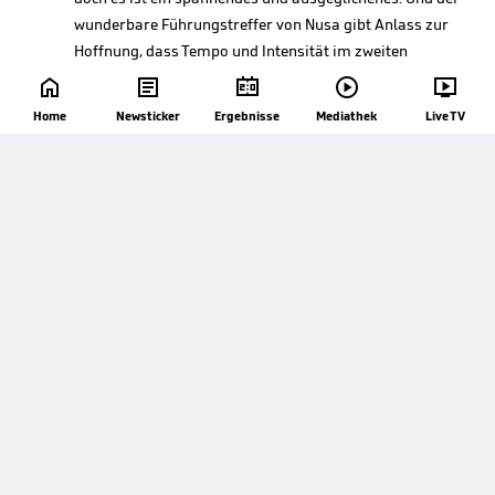
wunderbare Führungstreffer von Nusa gibt Anlass zur
Hoffnung, dass Tempo und Intensität im zweiten
Durchgang noch steigen und sich das Geschehen noch





zum Schlagabtausch entwickeln kann, den wir uns
Home
Newsticker
Ergebnisse
Mediathek
Live TV
erhofft haben. Norwegen war zu Beginn und zum Ende
der ersten Hälfte ganz gut, die Ivorer waren dazwischen
besser. Ein Remis hätte dem Spielverlauf auch gut
entsprochen.

45'
Abpfiff 1. Halbzeit
+4'
Pause!
45'
Pepe flankt den Ball von der rechten Seite in die Mitte.
+2'
Wo Agbadou einen Aufsetzer Richtung Tor setzt. Nyland
ist da. Oder? Doch nicht so richtig, er bleibt weg. Und so
tickt der harmlos anmutende Kopfball erstaunlich
knapp am Tor vorbei.

45'
Gelbe Karte