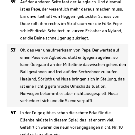
55'
Auf der anderen Seite fast der Ausgleich. Und diesmal
ist es Pepe, der wesentlich mehr daraus machen muss.
Ein unvorteilhaft von Heggem geblockter Schuss von
Doue rollt ihm rechts im Strafraum vor die Füße. Pepe
schießt direkt. Scheitert im kurzen Eck aber an Nyland,
der die Beine schnell genug zukriegt.
53'
Oh, das war unaufmerksam von Pepe. Der wartet auf
einen Pass von Agbadou, statt entgegenzugehen, so
kann Ödegaard an der Mittellinie dazwischen gehen, den
Ball gewinnen und frei auf den Sechzehner zulaufen.
Haaland, Sörloth und Nusa bringen sich in Stellung, das
ist eine richtig gefährliche Umschaltsituation.
Norwegen bekommt es aber nicht ausgespielt, Nusa
verheddert sich und die Szene verpufft.
51'
In der Folge gibt es schon die zehnte Ecke für die
Elfenbeinküste in diesem Spiel, das ist enorm viel.
Gefährlich waren die neun vorangegangen nicht. Nr. 10
reiht sich nahtlos ein.