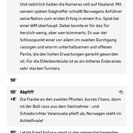
Und natürlich halten die Kameras voll auf Haaland. Mit
seinem späten Siegtreffer schießt Norwegens Anführer
seine Nation zum ersten Erfolg in einem K.o.-Spiel bei
einer WM überhaupt. Dabei konnte er für das Tor
herzlich wenig, aber wen kümmerts. Es war der
Schlusspunkt einer vor allem im zweiten Durchgang
rassigen und enorm unterhaltsamen und offenen
Partie, die den hohen Erwartungen gerecht geworden
ist. Für die Elfenbeinküste ist es ein bitteres Ende eines
sehr starken Turniers.
98'

90'
Abpfiff
+8'
Die Flanke an den zweiten Pfosten, kurzes Chaos, dann
ist der Ball raus aus dem Sechzehner - und
Schiedsrichter Valenzuela pfeift ab, Norwegen steht im
Achtelfinale!
90'
Letzte Ecke? Fofana rennt in den gegenüberliegenden