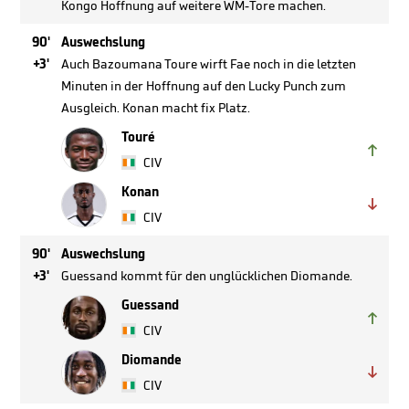
Kongo Hoffnung auf weitere WM-Tore machen.
90'
Auswechslung
+3'
Auch Bazoumana Toure wirft Fae noch in die letzten
Minuten in der Hoffnung auf den Lucky Punch zum
Ausgleich. Konan macht fix Platz.
Touré

CIV
Konan

CIV
90'
Auswechslung
+3'
Guessand kommt für den unglücklichen Diomande.
Guessand

CIV
Diomande

CIV