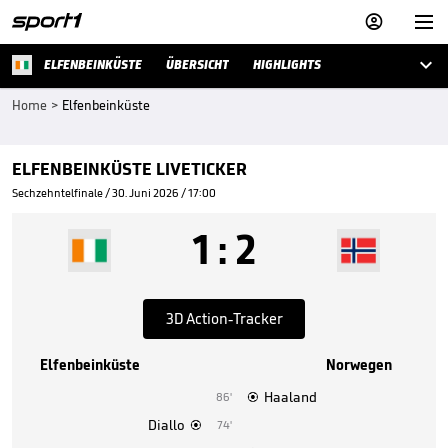



ELFENBEINKÜSTE
ÜBERSICHT
HIGHLIGHTS
Home
>
Elfenbeinküste
ELFENBEINKÜSTE LIVETICKER
Sechzehntelfinale / 30. Juni 2026 / 17:00
1
:
2
3D Action-Tracker
Elfenbeinküste
Norwegen
Haaland
86'

Diallo
74'
