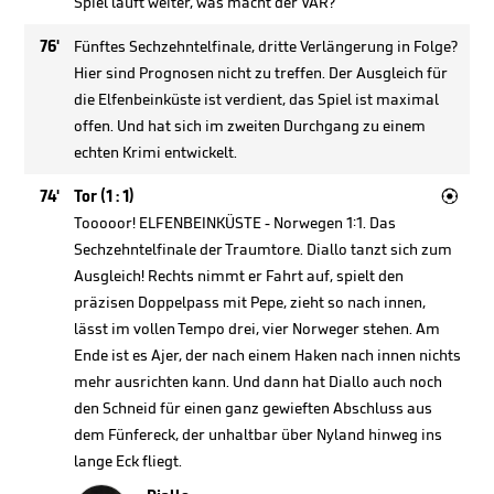
Spiel läuft weiter, was macht der VAR?
76'
Fünftes Sechzehntelfinale, dritte Verlängerung in Folge?
Hier sind Prognosen nicht zu treffen. Der Ausgleich für
die Elfenbeinküste ist verdient, das Spiel ist maximal
offen. Und hat sich im zweiten Durchgang zu einem
echten Krimi entwickelt.

74'
Tor (1 : 1)
Tooooor! ELFENBEINKÜSTE - Norwegen 1:1. Das
Sechzehntelfinale der Traumtore. Diallo tanzt sich zum
Ausgleich! Rechts nimmt er Fahrt auf, spielt den
präzisen Doppelpass mit Pepe, zieht so nach innen,
lässt im vollen Tempo drei, vier Norweger stehen. Am
Ende ist es Ajer, der nach einem Haken nach innen nichts
mehr ausrichten kann. Und dann hat Diallo auch noch
den Schneid für einen ganz gewieften Abschluss aus
dem Fünfereck, der unhaltbar über Nyland hinweg ins
lange Eck fliegt.