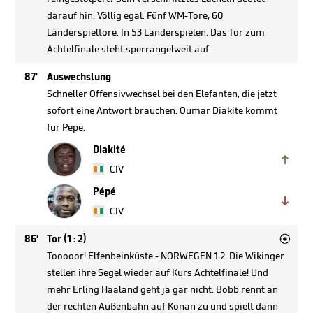
darauf hin. Völlig egal. Fünf WM-Tore, 60
Länderspieltore. In 53 Länderspielen. Das Tor zum
Achtelfinale steht sperrangelweit auf.
87'
Auswechslung
Schneller Offensivwechsel bei den Elefanten, die jetzt
sofort eine Antwort brauchen: Oumar Diakite kommt
für Pepe.
Diakité

CIV
Pépé

CIV

86'
Tor (1 : 2)
Tooooor! Elfenbeinküste - NORWEGEN 1:2. Die Wikinger
stellen ihre Segel wieder auf Kurs Achtelfinale! Und
mehr Erling Haaland geht ja gar nicht. Bobb rennt an
der rechten Außenbahn auf Konan zu und spielt dann