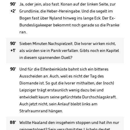
90'
Ja, oder jein, also fast. Konan auf der linken Seite, zur
+2'
Grundlinie, die Heber-Hereingabe. Und die segelt im
Bogen fast über Nyland hinweg ins lange Eck. Der Ex-
Bundesligakeeper bekommt noch gerade so die Pranke
ran.
90'
Sieben Minuten Nachspielzeit. Die Ivorer wirken nicht,
+1'
als würden sie in Panik verfallen. Gibts noch ein Kapitel
in diesem spannenden Duell?
90'
Und für die Elfenbeinküste bahnt sich ein bitteres
Ausscheiden an. Auch, weil es nicht der Tag des
Diomande ist. So gut die Ivorer mithalten, der (noch)
Leipziger trägt erstaunlich wenig dazu bei und
entwickelt kaum seine gefürchtete Durchschlagskraft.
Auch jetzt nicht, sein Anlauf bleibt links am
Strafraumrand hängen.
88'
Wollte Haaland den insgeheim stoppen und hat ihn nur
reingestolpert? Sein verschmitztes Lächeln deutet