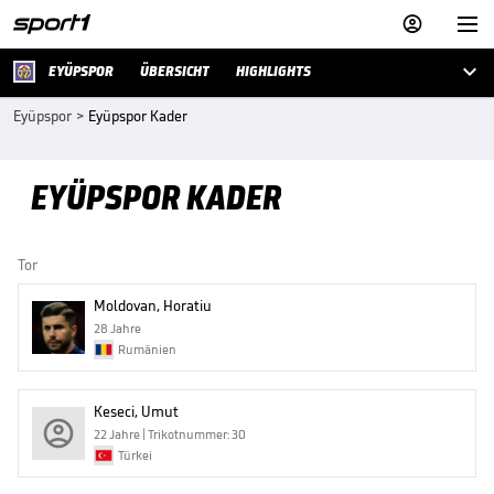



EYÜPSPOR
ÜBERSICHT
HIGHLIGHTS
Eyüpspor
>
Eyüpspor Kader
EYÜPSPOR KADER
Tor
Moldovan, Horatiu
28 Jahre
Rumänien
Keseci, Umut
22 Jahre | Trikotnummer: 30
Türkei