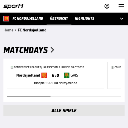



FC NORDSJÆLLAND
ÜBERSICHT
HIGHLIGHTS
Home
>
FC Nordsjælland
MATCHDAYS

CONFERENCE LEAGUE QUALIFIKATION, 2. RUNDE, 30.07.2026
CONFERENCE
6 : 0
Nordsjælland
GAIS
R
Hinspiel: GAIS 1:0 Nordsjælland
ALLE SPIELE