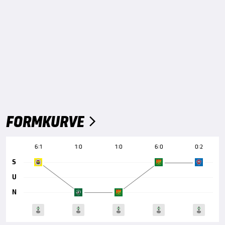
FORMKURVE

6:1
1:0
1:0
6:0
0:2
S
U
N