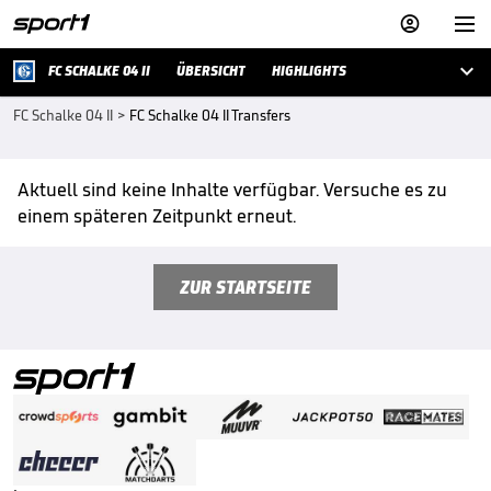



FC SCHALKE 04 II
ÜBERSICHT
HIGHLIGHTS
FC Schalke 04 II
>
FC Schalke 04 II Transfers
Aktuell sind keine Inhalte verfügbar. Versuche es zu
einem späteren Zeitpunkt erneut.
ZUR STARTSEITE