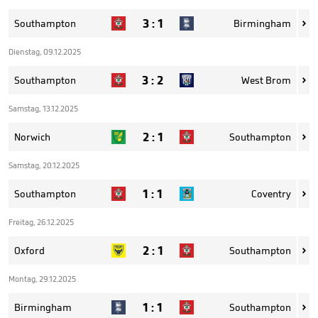
3
:
1
Southampton
Birmingham

Dienstag, 09.12.2025
3
:
2
Southampton
West Brom

Samstag, 13.12.2025
2
:
1
Norwich
Southampton

Samstag, 20.12.2025
1
:
1
Southampton
Coventry

Freitag, 26.12.2025
2
:
1
Oxford
Southampton

Montag, 29.12.2025
1
:
1
Birmingham
Southampton
