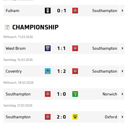
0
:
1
Fulham
Southampton

CHAMPIONSHIP
Mittwoch, 11.03.2026
1
:
1
West Brom
Southampton

Samstag, 14.03.2026
1
:
2
Coventry
Southampton

Mittwoch, 18.03.2026
1
:
0
Southampton
Norwich

Samstag, 21.03.2026
2
:
0
Southampton
Oxford
