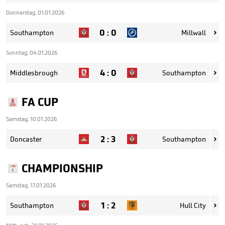
Donnerstag, 01.01.2026
0
:
0
Southampton
Millwall

Sonntag, 04.01.2026
4
:
0
Middlesbrough
Southampton

FA CUP
Samstag, 10.01.2026
2
:
3
Doncaster
Southampton

CHAMPIONSHIP
Samstag, 17.01.2026
1
:
2
Southampton
Hull City
