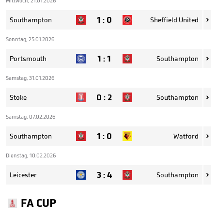
Mittwoch, 21.01.2026
1
:
0
Southampton
Sheffield United

Sonntag, 25.01.2026
1
:
1
Portsmouth
Southampton

Samstag, 31.01.2026
0
:
2
Stoke
Southampton

Samstag, 07.02.2026
1
:
0
Southampton
Watford

Dienstag, 10.02.2026
3
:
4
Leicester
Southampton

FA CUP