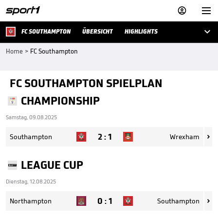



FC SOUTHAMPTON
ÜBERSICHT
HIGHLIGHTS
Home
>
FC Southampton
FC SOUTHAMPTON SPIELPLAN
CHAMPIONSHIP
Samstag, 09.08.2025
2
:
1
Southampton
Wrexham

LEAGUE CUP
Dienstag, 12.08.2025
0
:
1
Northampton
Southampton
