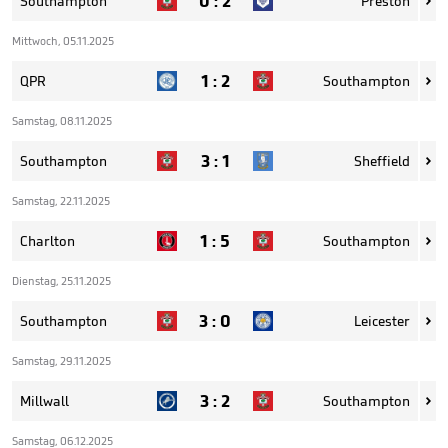
0
:
2
Southampton
Preston

Mittwoch, 05.11.2025
1
:
2
QPR
Southampton

Samstag, 08.11.2025
3
:
1
Southampton
Sheffield

Samstag, 22.11.2025
1
:
5
Charlton
Southampton

Dienstag, 25.11.2025
3
:
0
Southampton
Leicester

Samstag, 29.11.2025
3
:
2
Millwall
Southampton

Samstag, 06.12.2025