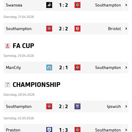
1
:
2
Swansea
Southampton

Dienstag, 21.04.2026
2
:
2
Southampton
Bristol

FA CUP
Samstag, 25.04.2026
2
:
1
ManCity
Southampton

CHAMPIONSHIP
Dienstag, 28.04.2026
2
:
2
Southampton
Ipswich

Samstag, 02.05.2026
1
:
3
Preston
Southampton
