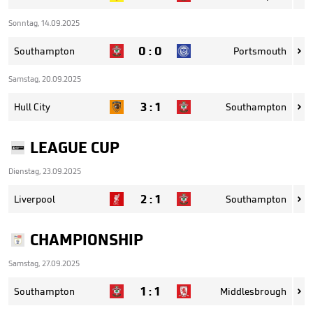
Sonntag, 14.09.2025
0
:
0
Southampton
Portsmouth

Samstag, 20.09.2025
3
:
1
Hull City
Southampton

LEAGUE CUP
Dienstag, 23.09.2025
2
:
1
Liverpool
Southampton

CHAMPIONSHIP
Samstag, 27.09.2025
1
:
1
Southampton
Middlesbrough
