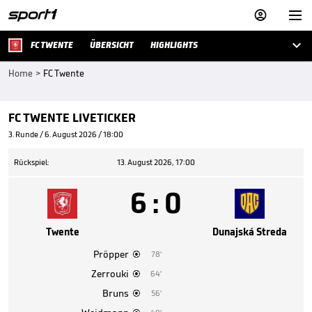



FC TWENTE
ÜBERSICHT
HIGHLIGHTS
Home
>
FC Twente
FC TWENTE LIVETICKER
3. Runde / 6. August 2026 / 18:00
Rückspiel:
13. August 2026, 17:00
6
:
0
Twente
Dunajská Streda
Pröpper
78'

Zerrouki
64'

Bruns
56'
