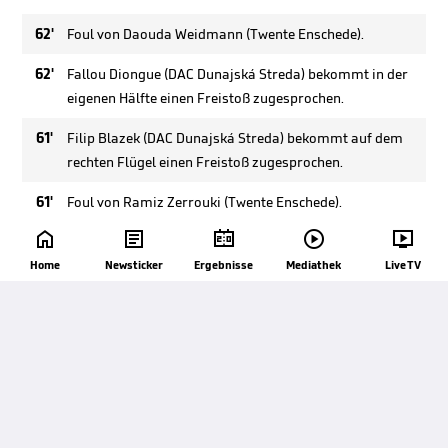
62'
Foul von Daouda Weidmann (Twente Enschede).
62'
Fallou Diongue (DAC Dunajská Streda) bekommt in der
eigenen Hälfte einen Freistoß zugesprochen.
61'
Filip Blazek (DAC Dunajská Streda) bekommt auf dem
rechten Flügel einen Freistoß zugesprochen.
61'
Foul von Ramiz Zerrouki (Twente Enschede).





60'
Foul von Bart van Rooij (Twente Enschede).
Home
Newsticker
Ergebnisse
Mediathek
Live TV
60'
Ammar Ramadan (DAC Dunajská Streda) bekommt in
der eigenen Hälfte einen Freistoß zugesprochen.
60'
Ball pariert. Daouda Weidmann (Twente Enschede)
versucht es mit dem rechten Fuß links im Sechzehner,
der Schuss wird aber in der Mitte des Kastens gehalten.
Vorbereitet von Marko Pjaca.