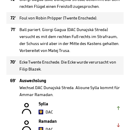
rechten Flügel einen Freistoß zugesprochen.
72'
Foul von Robin Pröpper (Twente Enschede).
71'
Ball pariert. Giorgi Gagua (DAC Dunajská Streda)
versucht es mit dem rechten Fuß rechts im Strafraum,
der Schuss wird aber in der Mitte des Kastens gehalten.
Vorbereitet von Matej Trusa.
70'
Ecke Twente Enschede. Die Ecke wurde verursacht von
Filip Blazek.
69'
Auswechslung
Wechsel DAC Dunajská Streda. Alioune Sylla kommt für
Ammar Ramadan.

Sylla

DAC

Ramadan

DAC