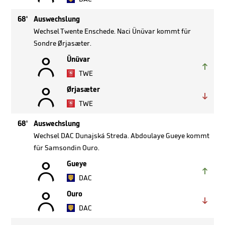
68'
Auswechslung
Wechsel Twente Enschede. Naci Ünüvar kommt für
Sondre Ørjasæter.

Ünüvar

TWE

Ørjasæter

TWE
68'
Auswechslung
Wechsel DAC Dunajská Streda. Abdoulaye Gueye kommt
für Samsondin Ouro.

Gueye

DAC

Ouro

DAC