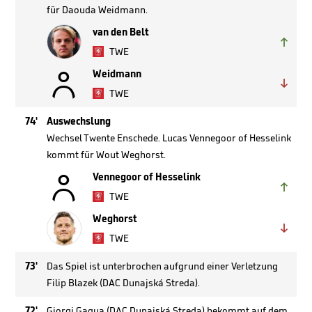
für Daouda Weidmann.
van den Belt

TWE

Weidmann

TWE
74'
Auswechslung
Wechsel Twente Enschede. Lucas Vennegoor of Hesselink
kommt für Wout Weghorst.

Vennegoor of Hesselink

TWE
Weghorst

TWE
73'
Das Spiel ist unterbrochen aufgrund einer Verletzung
Filip Blazek (DAC Dunajská Streda).
72'
Giorgi Gagua (DAC Dunajská Streda) bekommt auf dem