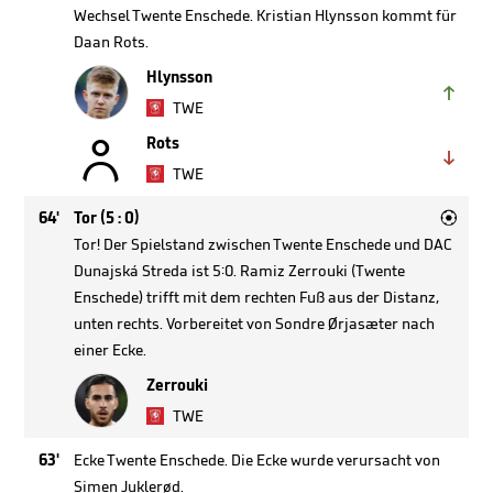
Wechsel Twente Enschede. Kristian Hlynsson kommt für
Daan Rots.
Hlynsson

TWE

Rots

TWE

64'
Tor (5 : 0)
Tor! Der Spielstand zwischen Twente Enschede und DAC
Dunajská Streda ist 5:0. Ramiz Zerrouki (Twente
Enschede) trifft mit dem rechten Fuß aus der Distanz,
unten rechts. Vorbereitet von Sondre Ørjasæter nach
einer Ecke.
Zerrouki
TWE
63'
Ecke Twente Enschede. Die Ecke wurde verursacht von
Simen Juklerød.