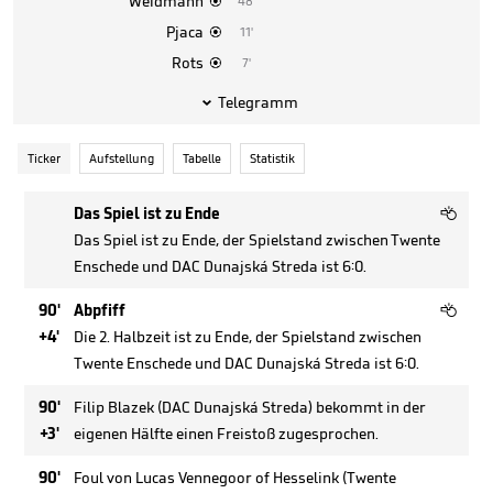
Weidmann
48'

Pjaca
11'

Rots
7'

Telegramm

Ticker
Aufstellung
Tabelle
Statistik

Das Spiel ist zu Ende
Das Spiel ist zu Ende, der Spielstand zwischen Twente
Enschede und DAC Dunajská Streda ist 6:0.

90'
Abpfiff
+4'
Die 2. Halbzeit ist zu Ende, der Spielstand zwischen
Twente Enschede und DAC Dunajská Streda ist 6:0.
90'
Filip Blazek (DAC Dunajská Streda) bekommt in der
+3'
eigenen Hälfte einen Freistoß zugesprochen.
90'
Foul von Lucas Vennegoor of Hesselink (Twente