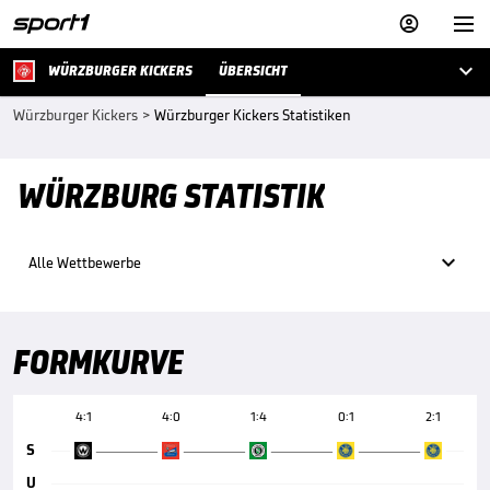



WÜRZBURGER KICKERS
ÜBERSICHT
Würzburger Kickers
>
Würzburger Kickers Statistiken
WÜRZBURG STATISTIK

Alle Wettbewerbe
FORMKURVE
4:1
4:0
1:4
0:1
2:1
S
U