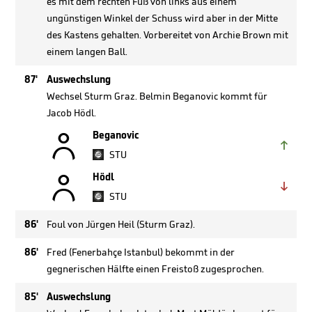
es mit dem rechten Fuß von links aus einem
ungünstigen Winkel der Schuss wird aber in der Mitte
des Kastens gehalten. Vorbereitet von Archie Brown mit
einem langen Ball.
87'
Auswechslung
Wechsel Sturm Graz. Belmin Beganovic kommt für
Jacob Hödl.

Beganovic

STU

Hödl

STU
86'
Foul von Jürgen Heil (Sturm Graz).
86'
Fred (Fenerbahçe Istanbul) bekommt in der
gegnerischen Hälfte einen Freistoß zugesprochen.
85'
Auswechslung