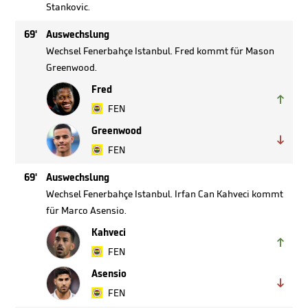
Stankovic.
69'
Auswechslung
Wechsel Fenerbahçe Istanbul. Fred kommt für Mason
Greenwood.
Fred

FEN
Greenwood

FEN
69'
Auswechslung
Wechsel Fenerbahçe Istanbul. Irfan Can Kahveci kommt
für Marco Asensio.
Kahveci

FEN
Asensio

FEN