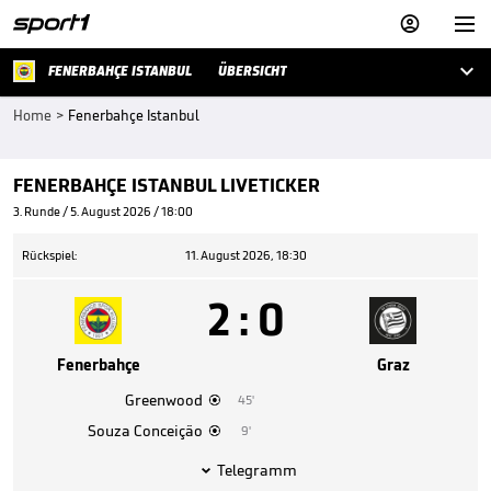



FENERBAHÇE ISTANBUL
ÜBERSICHT
Home
>
Fenerbahçe Istanbul
FENERBAHÇE ISTANBUL LIVETICKER
3. Runde / 5. August 2026 / 18:00
Rückspiel:
11. August 2026, 18:30
2
:
0
Fenerbahçe
Graz
Greenwood
45'

Souza Conceição
9'

Telegramm
