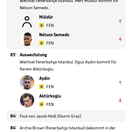
Wechsel Fenerbahçe Istanbul. Mert Müldür kommt für
Nélson Semedo.

Müldür

FEN
Nélson Semedo

FEN
85'
Auswechslung
Wechsel Fenerbahçe Istanbul. Oguz Aydin kommt für
Kerem Aktürkoglu.
Aydin

FEN
Aktürkoglu

FEN
84'
Foul von Jacob Hödl (Sturm Graz).
84'
Archie Brown (Fenerbahçe Istanbul) bekommt in der