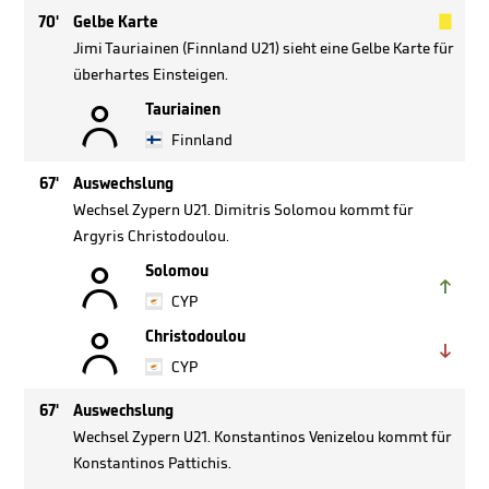

70'
Gelbe Karte
Jimi Tauriainen (Finnland U21) sieht eine Gelbe Karte für
überhartes Einsteigen.

Tauriainen
Finnland
67'
Auswechslung
Wechsel Zypern U21. Dimitris Solomou kommt für
Argyris Christodoulou.

Solomou

CYP

Christodoulou

CYP
67'
Auswechslung
Wechsel Zypern U21. Konstantinos Venizelou kommt für
Konstantinos Pattichis.