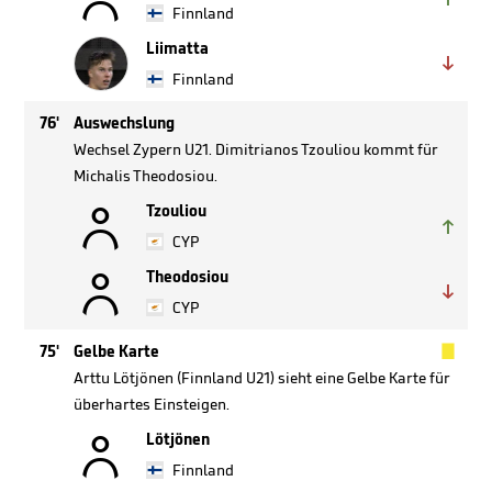
Finnland
Liimatta

Finnland
76'
Auswechslung
Wechsel Zypern U21. Dimitrianos Tzouliou kommt für
Michalis Theodosiou.

Tzouliou

CYP

Theodosiou

CYP

75'
Gelbe Karte
Arttu Lötjönen (Finnland U21) sieht eine Gelbe Karte für
überhartes Einsteigen.

Lötjönen
Finnland