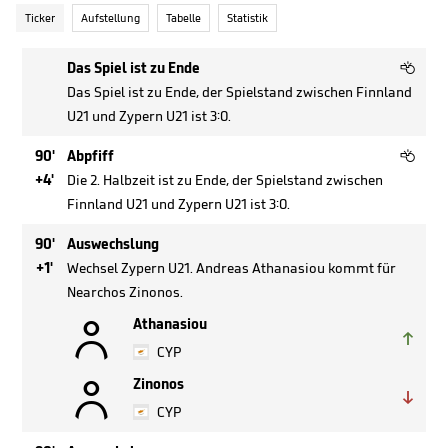
Ticker
Aufstellung
Tabelle
Statistik

Das Spiel ist zu Ende
Das Spiel ist zu Ende, der Spielstand zwischen Finnland
U21 und Zypern U21 ist 3:0.

90'
Abpfiff
+4'
Die 2. Halbzeit ist zu Ende, der Spielstand zwischen
Finnland U21 und Zypern U21 ist 3:0.
90'
Auswechslung
+1'
Wechsel Zypern U21. Andreas Athanasiou kommt für
Nearchos Zinonos.

Athanasiou

CYP

Zinonos

CYP