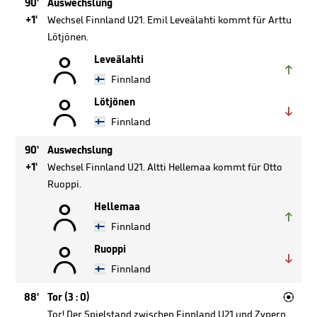
90'
Auswechslung
+1'
Wechsel Finnland U21. Emil Leveälahti kommt für Arttu
Lötjönen.

Leveälahti

Finnland

Lötjönen

Finnland
90'
Auswechslung
+1'
Wechsel Finnland U21. Altti Hellemaa kommt für Otto
Ruoppi.

Hellemaa

Finnland

Ruoppi

Finnland

88'
Tor (3 : 0)
Tor! Der Spielstand zwischen Finnland U21 und Zypern