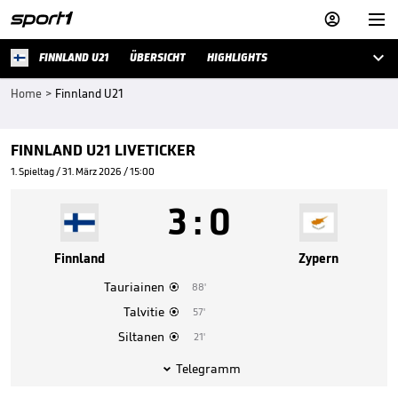



FINNLAND U21
ÜBERSICHT
HIGHLIGHTS
Home
>
Finnland U21
FINNLAND U21 LIVETICKER
1. Spieltag / 31. März 2026 / 15:00
3
:
0
Finnland
Zypern
Tauriainen
88'

Talvitie
57'

Siltanen
21'

Telegramm
