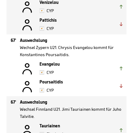

Venizelou

CYP

Pattichis

CYP
67'
Auswechslung
Wechsel Zypern U21. Chrysis Evangelou kommt für
Konstantinos Poursaitidis.

Evangelou

CYP

Poursaitidis

CYP
67'
Auswechslung
Wechsel Finnland U21. Jimi Tauriainen kommt für Juho
Talvitie.

Tauriainen
