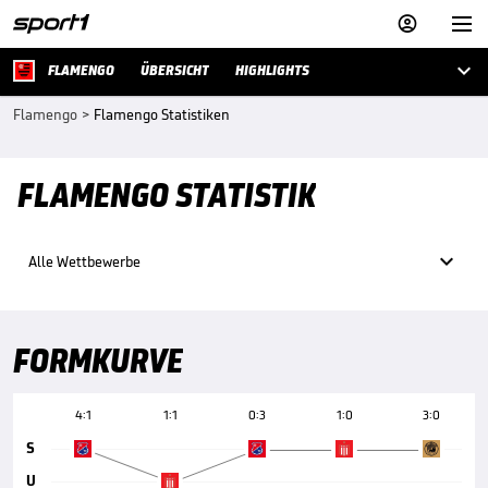



FLAMENGO
ÜBERSICHT
HIGHLIGHTS
Flamengo
>
Flamengo Statistiken
FLAMENGO STATISTIK

Alle Wettbewerbe
FORMKURVE
4:1
1:1
0:3
1:0
3:0
S
U