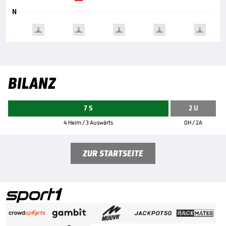
N
BILANZ
7 S
2 U
4 Heim / 3 Auswärts
0H / 2A
ZUR STARTSEITE