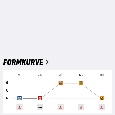
FORMKURVE

2:0
7:6
2:1
6:4
1:0
S
U
N