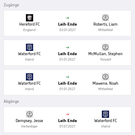
Zugänge

Hereford FC
Leih-Ende
Roberts, Liam
England
03.01.2027
Mittelfeld

Waterford FC
Leih-Ende
McMullan, Stephen
Irland
01.01.2027
Torwart

Waterford FC
Leih-Ende
Mawene, Noah
Irland
01.01.2027
Mittelfeld
Abgänge

Dempsey, Jesse
Leih-Ende
Waterford FC
Verteidiger
01.07.2027
Irland