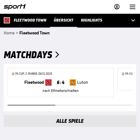



FLEETWOOD TOWN
ÜBERSICHT
HIGHLIGHTS
Home
>
Fleetwood Town
MATCHDAYS

FA CUP, 2. RUNDE, 06.12.2025
FA CUP, 3.
6 : 4
Fleetwood
Luton
P
nach Elfmeterschießen
ALLE SPIELE