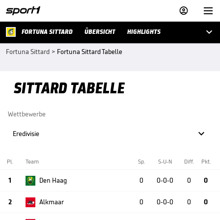



FORTUNA SITTARD
ÜBERSICHT
HIGHLIGHTS
Fortuna Sittard
>
Fortuna Sittard Tabelle
SITTARD TABELLE
Wettbewerbe

Eredivisie
Pl.
Team
Sp.
S-U-N
Diff.
Pkt.
1
Den Haag
0
0-0-0
0
0
2
Alkmaar
0
0-0-0
0
0