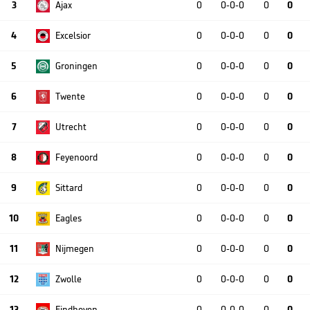
3
Ajax
0
0-0-0
0
0
4
Excelsior
0
0-0-0
0
0
5
Groningen
0
0-0-0
0
0
6
Twente
0
0-0-0
0
0
7
Utrecht
0
0-0-0
0
0
8
Feyenoord
0
0-0-0
0
0
9
Sittard
0
0-0-0
0
0
10
Eagles
0
0-0-0
0
0
11
Nijmegen
0
0-0-0
0
0
12
Zwolle
0
0-0-0
0
0
13
Eindhoven
0
0-0-0
0
0