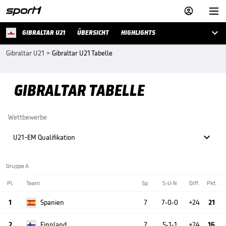



GIBRALTAR U21
ÜBERSICHT
HIGHLIGHTS
Gibraltar U21
>
Gibraltar U21 Tabelle
GIBRALTAR TABELLE
Wettbewerbe

U21-EM Qualifikation
Gruppe A
Pl.
Team
Sp.
S-U-N
Diff.
Pkt.
1
Spanien
7
7-0-0
+24
21
2
Finnland
7
5-1-1
+24
16