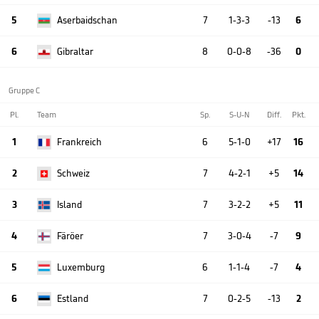
5
Aserbaidschan
7
1-3-3
-13
6
6
Gibraltar
8
0-0-8
-36
0
Gruppe C
Pl.
Team
Sp.
S-U-N
Diff.
Pkt.
1
Frankreich
6
5-1-0
+17
16
2
Schweiz
7
4-2-1
+5
14
3
Island
7
3-2-2
+5
11
4
Färöer
7
3-0-4
-7
9
5
Luxemburg
6
1-1-4
-7
4
6
Estland
7
0-2-5
-13
2