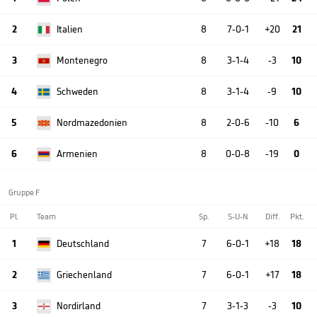
2
Italien
8
7-0-1
+20
21
3
Montenegro
8
3-1-4
-3
10
4
Schweden
8
3-1-4
-9
10
5
Nordmazedonien
8
2-0-6
-10
6
6
Armenien
8
0-0-8
-19
0
Gruppe F
Pl.
Team
Sp.
S-U-N
Diff.
Pkt.
1
Deutschland
7
6-0-1
+18
18
2
Griechenland
7
6-0-1
+17
18
3
Nordirland
7
3-1-3
-3
10