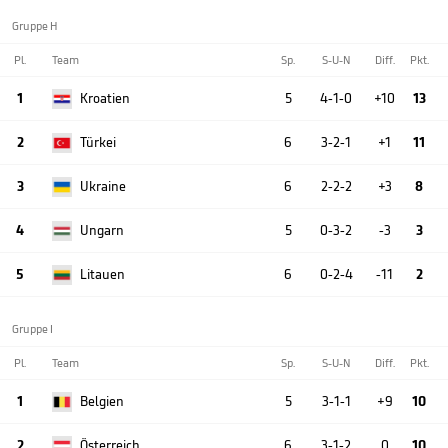
Gruppe H
Pl.
Team
Sp.
S-U-N
Diff.
Pkt.
1
Kroatien
5
4-1-0
+10
13
2
Türkei
6
3-2-1
+1
11
3
Ukraine
6
2-2-2
+3
8
4
Ungarn
5
0-3-2
-3
3
5
Litauen
6
0-2-4
-11
2
Gruppe I
Pl.
Team
Sp.
S-U-N
Diff.
Pkt.
1
Belgien
5
3-1-1
+9
10
2
Österreich
6
3-1-2
0
10