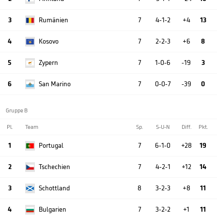
3
Rumänien
7
4-1-2
+4
13
4
Kosovo
7
2-2-3
+6
8
5
Zypern
7
1-0-6
-19
3
6
San Marino
7
0-0-7
-39
0
Gruppe B
Pl.
Team
Sp.
S-U-N
Diff.
Pkt.
1
Portugal
7
6-1-0
+28
19
2
Tschechien
7
4-2-1
+12
14
3
Schottland
8
3-2-3
+8
11
4
Bulgarien
7
3-2-2
+1
11