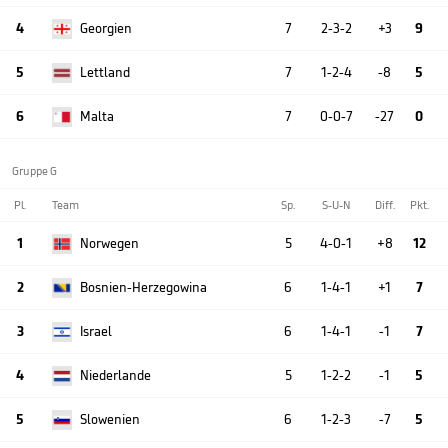
4
Georgien
7
2-3-2
+3
9
5
Lettland
7
1-2-4
-8
5
6
Malta
7
0-0-7
-27
0
Gruppe G
Pl.
Team
Sp.
S-U-N
Diff.
Pkt.
1
Norwegen
5
4-0-1
+8
12
2
Bosnien-Herzegowina
6
1-4-1
+1
7
3
Israel
6
1-4-1
-1
7
4
Niederlande
5
1-2-2
-1
5
5
Slowenien
6
1-2-3
-7
5