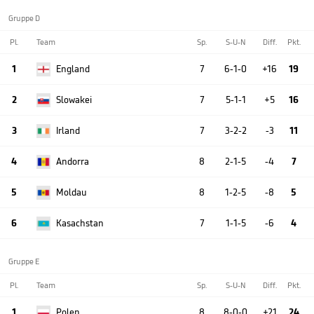
Gruppe D
Pl.
Team
Sp.
S-U-N
Diff.
Pkt.
1
England
7
6-1-0
+16
19
2
Slowakei
7
5-1-1
+5
16
3
Irland
7
3-2-2
-3
11
4
Andorra
8
2-1-5
-4
7
5
Moldau
8
1-2-5
-8
5
6
Kasachstan
7
1-1-5
-6
4
Gruppe E
Pl.
Team
Sp.
S-U-N
Diff.
Pkt.
1
Polen
8
8-0-0
+21
24