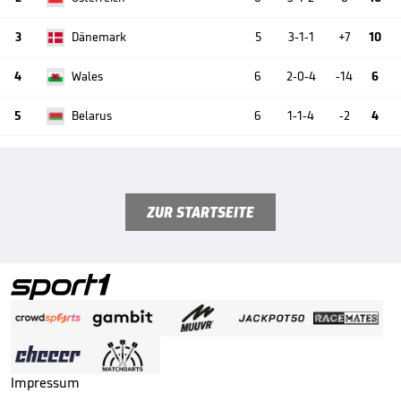
3
Dänemark
5
3-1-1
+7
10
4
Wales
6
2-0-4
-14
6
5
Belarus
6
1-1-4
-2
4
ZUR STARTSEITE
Impressum