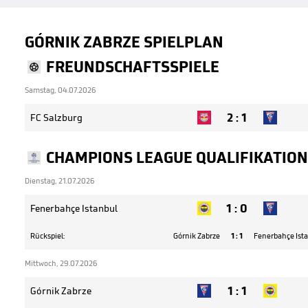
GÓRNIK ZABRZE SPIELPLAN
FREUNDSCHAFTSSPIELE
Samstag, 04.07.2026
2
:
1
FC Salzburg
CHAMPIONS LEAGUE QUALIFIKATION
Dienstag, 21.07.2026
1
:
0
Fenerbahçe Istanbul
Rückspiel:
Górnik Zabrze
1
:
1
Fenerbahçe Ist
Mittwoch, 29.07.2026
1
:
1
Górnik Zabrze