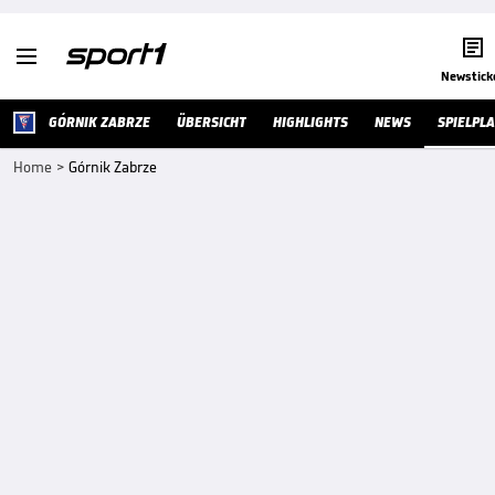


Newstick
GÓRNIK ZABRZE
ÜBERSICHT
HIGHLIGHTS
NEWS
SPIELPL
Home
>
Górnik Zabrze