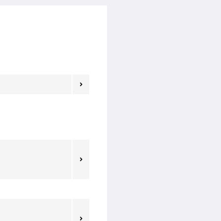


