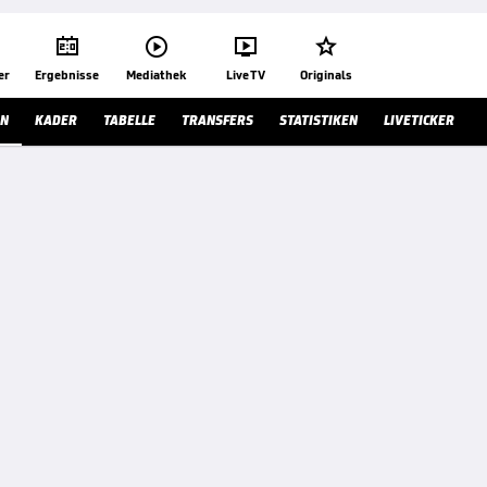




er
Ergebnisse
Mediathek
Live TV
Originals
AN
KADER
TABELLE
TRANSFERS
STATISTIKEN
LIVETICKER