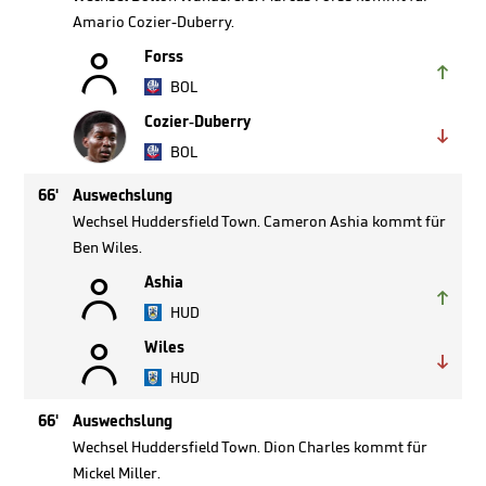
Amario Cozier-Duberry.

Forss

BOL
Cozier-Duberry

BOL
66'
Auswechslung
Wechsel Huddersfield Town. Cameron Ashia kommt für
Ben Wiles.

Ashia

HUD

Wiles

HUD
66'
Auswechslung
Wechsel Huddersfield Town. Dion Charles kommt für
Mickel Miller.