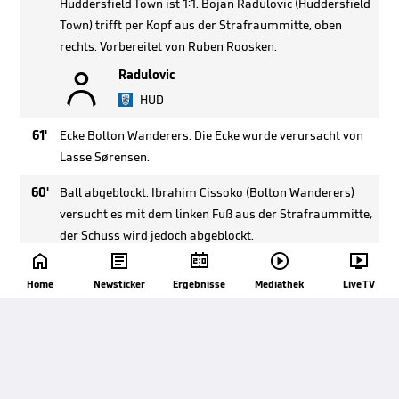
Huddersfield Town ist 1:1. Bojan Radulovic (Huddersfield
Town) trifft per Kopf aus der Strafraummitte, oben
rechts. Vorbereitet von Ruben Roosken.

Radulovic
HUD
61'
Ecke Bolton Wanderers. Die Ecke wurde verursacht von
Lasse Sørensen.
60'
Ball abgeblockt. Ibrahim Cissoko (Bolton Wanderers)
versucht es mit dem linken Fuß aus der Strafraummitte,
der Schuss wird jedoch abgeblockt.





60'
Ecke Bolton Wanderers. Die Ecke wurde verursacht von
Home
Newsticker
Ergebnisse
Mediathek
Live TV
Ryan Ledson.
58'
Vorbeigeschossen. Marcus Harness (Huddersfield Town)
versucht es mit dem rechten Fuß aus der
Strafraummitte, aber der Ball geht links vorbei.