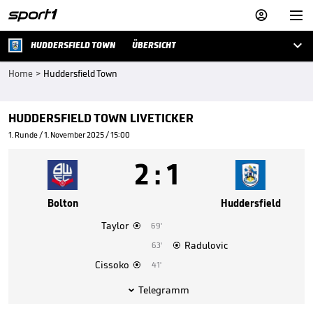



HUDDERSFIELD TOWN
ÜBERSICHT
Home
>
Huddersfield Town
HUDDERSFIELD TOWN LIVETICKER
1. Runde / 1. November 2025 / 15:00
2
:
1
Bolton
Huddersfield
Taylor
69'

Radulovic
63'

Cissoko
41'

Telegramm
