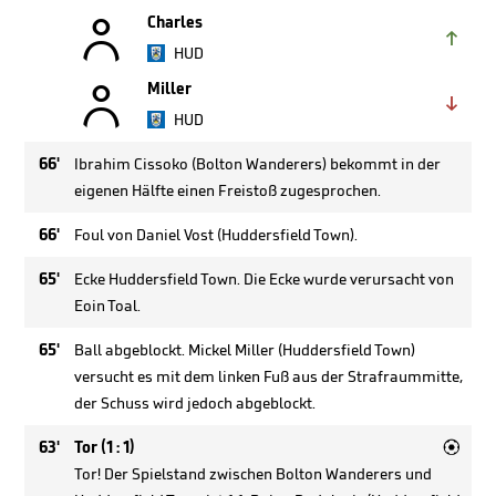

Charles

HUD

Miller

HUD
66'
Ibrahim Cissoko (Bolton Wanderers) bekommt in der
eigenen Hälfte einen Freistoß zugesprochen.
66'
Foul von Daniel Vost (Huddersfield Town).
65'
Ecke Huddersfield Town. Die Ecke wurde verursacht von
Eoin Toal.
65'
Ball abgeblockt. Mickel Miller (Huddersfield Town)
versucht es mit dem linken Fuß aus der Strafraummitte,
der Schuss wird jedoch abgeblockt.

63'
Tor (1 : 1)
Tor! Der Spielstand zwischen Bolton Wanderers und