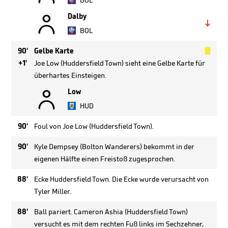
BOL

Dalby

BOL

90'
Gelbe Karte
+1'
Joe Low (Huddersfield Town) sieht eine Gelbe Karte für
überhartes Einsteigen.

Low
HUD
90'
Foul von Joe Low (Huddersfield Town).
90'
Kyle Dempsey (Bolton Wanderers) bekommt in der
eigenen Hälfte einen Freistoß zugesprochen.
88'
Ecke Huddersfield Town. Die Ecke wurde verursacht von
Tyler Miller.
88'
Ball pariert. Cameron Ashia (Huddersfield Town)
versucht es mit dem rechten Fuß links im Sechzehner,