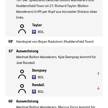
Tor! Der Spielstand zwischen Bolton Wanderers und
Huddersfield Town ist 2:1. Richard Taylor (Bolton
Wanderers) trifft per Kopf aus kürzester Distanz oben
links.

Taylor
BOL
69'
Handspiel von Bojan Radulovic (Huddersfield Town).
67'
Auswechslung
Wechsel Bolton Wanderers. Kyle Dempsey kommt für
Joel Randall.

Dempsey

BOL

Randall

BOL
66'
Auswechslung
Wechsel Bolton Wanderers. Marcus Forss kommt für