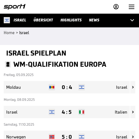



ISRAEL
ÜBERSICHT
HIGHLIGHTS
NEWS
Home
>
Israel
ISRAEL SPIELPLAN
WM-QUALIFIKATION EUROPA
Freitag, 05.09.2025
0
:
4
Moldau
Israel

Montag, 08.09.2025
4
:
5
Israel
Italien

Samstag, 11.10.2025
5
:
0
Norwegen
Israel
