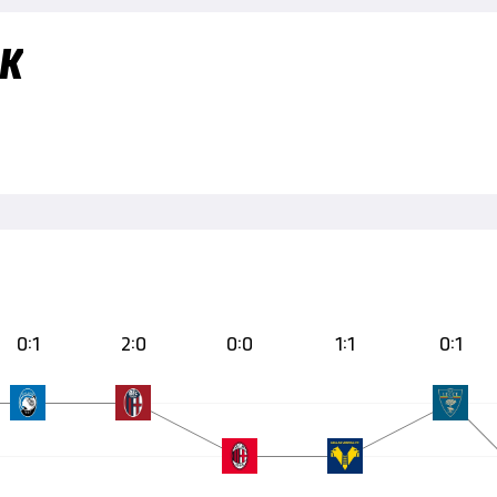
IK
0:1
2:0
0:0
1:1
0:1