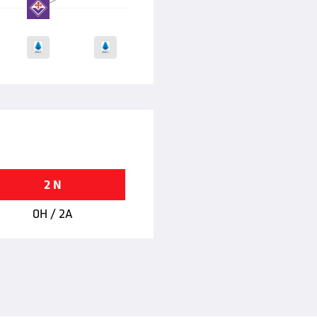
2 N
0H / 2A