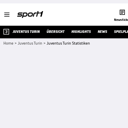


Newstick
JUVENTUS TURIN
ÜBERSICHT
HIGHLIGHTS
NEWS
SPIELPL
Home
>
Juventus Turin
>
Juventus Turin Statistiken