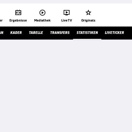




er
Ergebnisse
Mediathek
Live TV
Originals
AN
KADER
TABELLE
TRANSFERS
STATISTIKEN
LIVETICKER