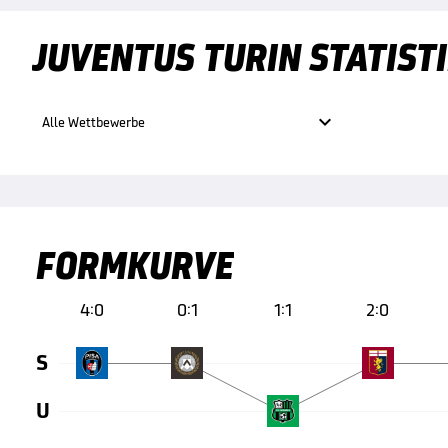
JUVENTUS TURIN STATIST

Alle Wettbewerbe
FORMKURVE
4:0
0:1
1:1
2:0
S
U