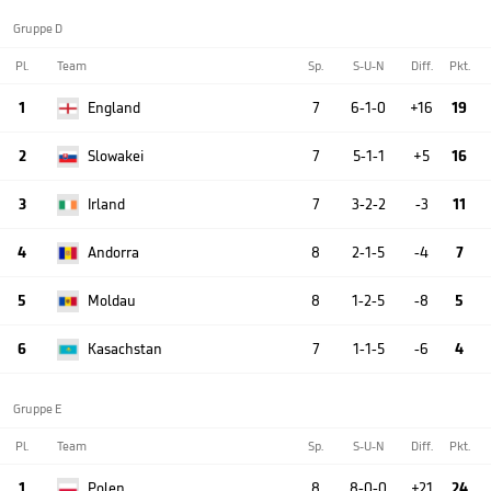
Gruppe D
Pl.
Team
Sp.
S-U-N
Diff.
Pkt.
1
England
7
6-1-0
+16
19
2
Slowakei
7
5-1-1
+5
16
3
Irland
7
3-2-2
-3
11
4
Andorra
8
2-1-5
-4
7
5
Moldau
8
1-2-5
-8
5
6
Kasachstan
7
1-1-5
-6
4
Gruppe E
Pl.
Team
Sp.
S-U-N
Diff.
Pkt.
1
Polen
8
8-0-0
+21
24