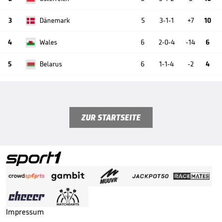
3
Dänemark
5
3-1-1
+7
10
4
Wales
6
2-0-4
-14
6
5
Belarus
6
1-1-4
-2
4
ZUR STARTSEITE
Impressum