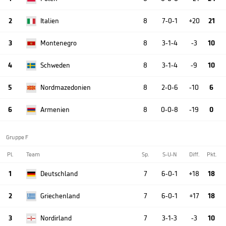
2
Italien
8
7-0-1
+20
21
3
Montenegro
8
3-1-4
-3
10
4
Schweden
8
3-1-4
-9
10
5
Nordmazedonien
8
2-0-6
-10
6
6
Armenien
8
0-0-8
-19
0
Gruppe F
Pl.
Team
Sp.
S-U-N
Diff.
Pkt.
1
Deutschland
7
6-0-1
+18
18
2
Griechenland
7
6-0-1
+17
18
3
Nordirland
7
3-1-3
-3
10