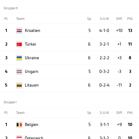
Gruppe H
Pl.
Team
Sp.
S-U-N
Diff.
Pkt.
1
Kroatien
5
4-1-0
+10
13
2
Türkei
6
3-2-1
+1
11
3
Ukraine
6
2-2-2
+3
8
4
Ungarn
5
0-3-2
-3
3
5
Litauen
6
0-2-4
-11
2
Gruppe I
Pl.
Team
Sp.
S-U-N
Diff.
Pkt.
1
Belgien
5
3-1-1
+9
10
2
Österreich
6
3-1-2
0
10