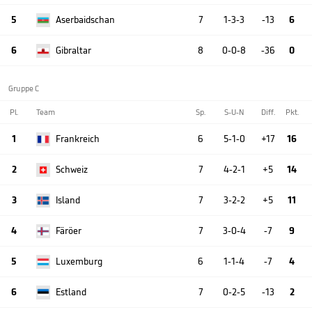
5
Aserbaidschan
7
1-3-3
-13
6
6
Gibraltar
8
0-0-8
-36
0
Gruppe C
Pl.
Team
Sp.
S-U-N
Diff.
Pkt.
1
Frankreich
6
5-1-0
+17
16
2
Schweiz
7
4-2-1
+5
14
3
Island
7
3-2-2
+5
11
4
Färöer
7
3-0-4
-7
9
5
Luxemburg
6
1-1-4
-7
4
6
Estland
7
0-2-5
-13
2