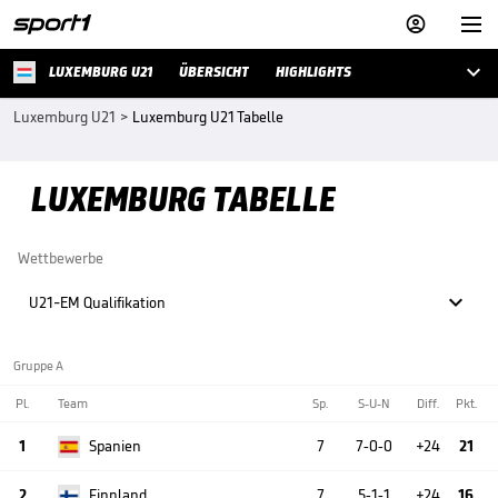



LUXEMBURG U21
ÜBERSICHT
HIGHLIGHTS
Luxemburg U21
>
Luxemburg U21 Tabelle
LUXEMBURG TABELLE
Wettbewerbe

U21-EM Qualifikation
Gruppe A
Pl.
Team
Sp.
S-U-N
Diff.
Pkt.
1
Spanien
7
7-0-0
+24
21
2
Finnland
7
5-1-1
+24
16