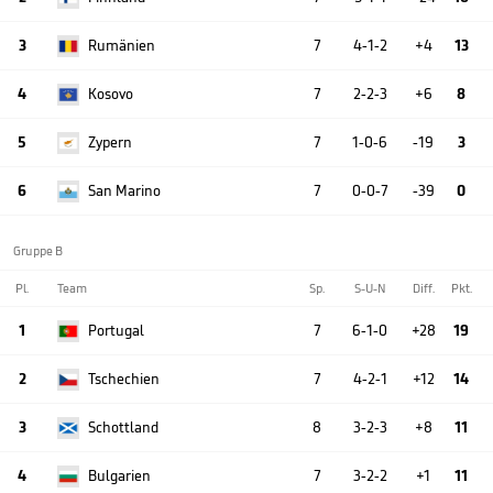
3
Rumänien
7
4-1-2
+4
13
4
Kosovo
7
2-2-3
+6
8
5
Zypern
7
1-0-6
-19
3
6
San Marino
7
0-0-7
-39
0
Gruppe B
Pl.
Team
Sp.
S-U-N
Diff.
Pkt.
1
Portugal
7
6-1-0
+28
19
2
Tschechien
7
4-2-1
+12
14
3
Schottland
8
3-2-3
+8
11
4
Bulgarien
7
3-2-2
+1
11