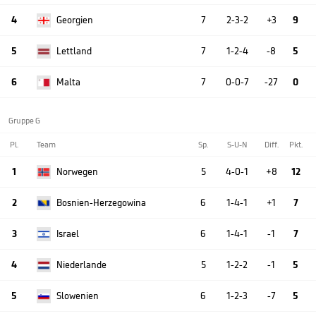
4
Georgien
7
2-3-2
+3
9
5
Lettland
7
1-2-4
-8
5
6
Malta
7
0-0-7
-27
0
Gruppe G
Pl.
Team
Sp.
S-U-N
Diff.
Pkt.
1
Norwegen
5
4-0-1
+8
12
2
Bosnien-Herzegowina
6
1-4-1
+1
7
3
Israel
6
1-4-1
-1
7
4
Niederlande
5
1-2-2
-1
5
5
Slowenien
6
1-2-3
-7
5