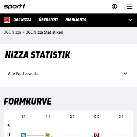



OGC NIZZA
ÜBERSICHT
HIGHLIGHTS
OGC Nizza
>
OGC Nizza Statistiken
NIZZA STATISTIK

Alle Wettbewerbe
FORMKURVE
1:1
1:1
2:1
0:0
3:1
S
U