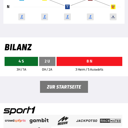
N
BILANZ
4 S
2 U
8 N
3H / 1A
0H / 2A
3 Heim / 5 Auswärts
ZUR STARTSEITE