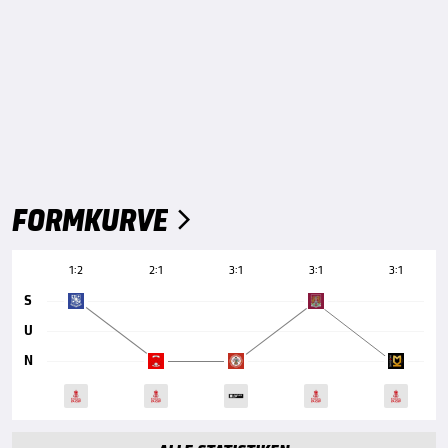
FORMKURVE

1:2
2:1
3:1
3:1
3:1
S
U
N