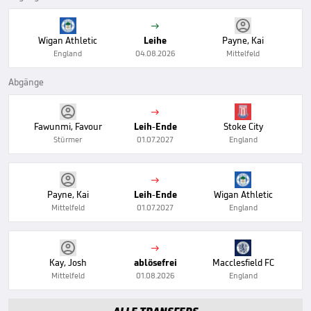

Wigan Athletic
Leihe
Payne, Kai
England
04.08.2026
Mittelfeld
Abgänge

Fawunmi, Favour
Leih-Ende
Stoke City
Stürmer
01.07.2027
England

Payne, Kai
Leih-Ende
Wigan Athletic
Mittelfeld
01.07.2027
England

Kay, Josh
ablösefrei
Macclesfield FC
Mittelfeld
01.08.2026
England