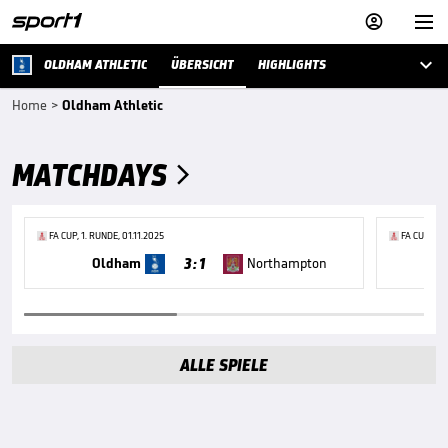



OLDHAM ATHLETIC
ÜBERSICHT
HIGHLIGHTS
Home
>
Oldham Athletic
MATCHDAYS

FA CUP, 1. RUNDE, 01.11.2025
FA CUP, 2. 
3 : 1
Oldham
Northampton
ALLE SPIELE